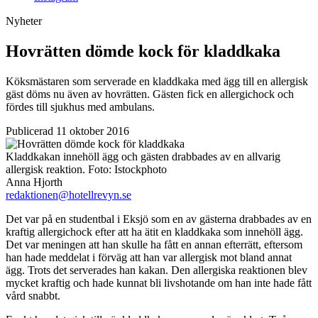
Nyheter
Hovrätten dömde kock för kladdkaka
Köksmästaren som serverade en kladdkaka med ägg till en allergisk
gäst döms nu även av hovrätten. Gästen fick en allergichock och
fördes till sjukhus med ambulans.
Publicerad 11 oktober 2016
Kladdkakan innehöll ägg och gästen drabbades av en allvarig
allergisk reaktion.
Foto:
Istockphoto
Anna Hjorth
redaktionen@hotellrevyn.se
Det var på en studentbal i Eksjö som en av gästerna drabbades av en
kraftig allergichock efter att ha ätit en kladdkaka som innehöll ägg.
Det var meningen att han skulle ha fått en annan efterrätt, eftersom
han hade meddelat i förväg att han var allergisk mot bland annat
ägg. Trots det serverades han kakan. Den allergiska reaktionen blev
mycket kraftig och hade kunnat bli livshotande om han inte hade fått
vård snabbt.