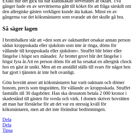
Exakt hur det gick till när kladdkakan serverades är oklart. Två
gånger hade en av servitriserna gått till köket för att fråga särskilt om
den allergiske gästen verkligen kunde äta kakan. Minst en av
gångerna var det köksmästaren som svarade att det skulle gå bra.
Så säger lagen
I brottsbalken står att »den som av oaktsamhet orsakar annan person
sådan kroppsskada eller sjukdom som inte är ringa, döms för
vållande till kroppsskada eller sjukdom«. Straffet blir böter eller
fängelse i högst sex månader. Är brottet grovt blir det fängelse i
högst fyra år.Att en person döms för att ha orsakat en allergisk chock
hos en gäst är unikt. Men att en anställd ställs till svars för något hen
har gjort i tjänsten är inte helt ovanligt.
Göta hovrätt anser att köksmästaren har varit oaktsam och dömer
honom, precis som tingsrätten, för vållande av kroppsskada. Straffet
fastställs till 30 dagsböter. Han ska dessutom betala 2 000 kronor i
skadestånd till gästen för sveda och värk. I domen skriver hovrätten
att man har förståelse för att det var en stressig kväll för
köksmästaren, men att det inte förändrar bedömningen.
Dela
Dela
Tipsa