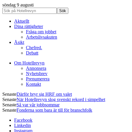
söndag 9 augusti
Aktuellt
Dina rättigheter
Fråga om jobbet
Arbetslivsakuten
Åsikt
Chefred.
Debatt
Om Hotellrevyn
Annonsera
Nyhetsbrev
Prenumerera
Kontakt
Senaste
Därför bryr sig HRF om valet
Senaste
När Hotellrevyn slog svenskt rekord i simpelhet
Senaste
Så var vår jobbsommar
Senaste
Fonderna som bara är till för branschfolk
Facebook
Linkedin
Instagram