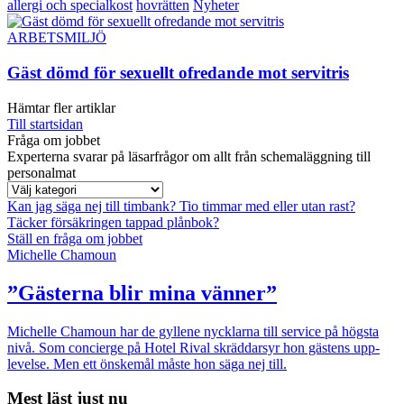
allergi och specialkost
hovrätten
Nyheter
ARBETSMILJÖ
Gäst dömd för sexuellt ofredande mot servitris
Hämtar fler artiklar
Till startsidan
Fråga om jobbet
Experterna svarar på läsarfrågor om allt från schemaläggning till
personalmat
Kan jag säga nej till timbank?
Tio timmar med eller utan rast?
Täcker försäkringen tappad plånbok?
Ställ en fråga om jobbet
Michelle Chamoun
”Gästerna blir mina vänner”
Michelle Chamoun har de gyllene nycklarna till service på högsta
nivå. Som concierge på Hotel Rival skräddarsyr hon gästens upp­
levelse. Men ett önskemål måste hon säga nej till.
Mest läst just nu