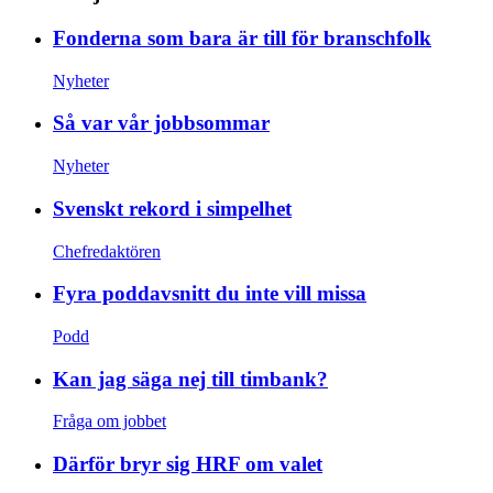
Fonderna som bara är till för branschfolk
Nyheter
Så var vår jobbsommar
Nyheter
Svenskt rekord i simpelhet
Chefredaktören
Fyra poddavsnitt du inte vill missa
Podd
Kan jag säga nej till timbank?
Fråga om jobbet
Därför bryr sig HRF om valet