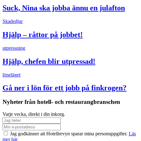
Suck, Nina ska jobba ännu en julafton
Skadedjur
Hjälp – råttor på jobbet!
utpressning
Hjälp, chefen blir utpressad!
löneläget
Gå ner i lön för ett jobb på finkrogen?
Nyheter från hotell- och restaurangbranschen
Varje vecka, direkt i din inkorg.
Jag godkänner att Hotellrevyn sparar mina personuppgifter.
Läs
mer här