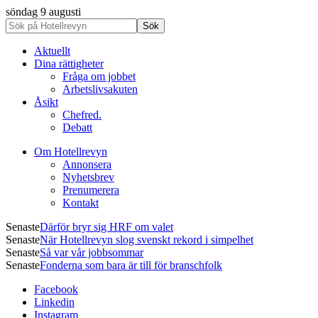
söndag 9 augusti
Aktuellt
Dina rättigheter
Fråga om jobbet
Arbetslivsakuten
Åsikt
Chefred.
Debatt
Om Hotellrevyn
Annonsera
Nyhetsbrev
Prenumerera
Kontakt
Senaste
Därför bryr sig HRF om valet
Senaste
När Hotellrevyn slog svenskt rekord i simpelhet
Senaste
Så var vår jobbsommar
Senaste
Fonderna som bara är till för branschfolk
Facebook
Linkedin
Instagram