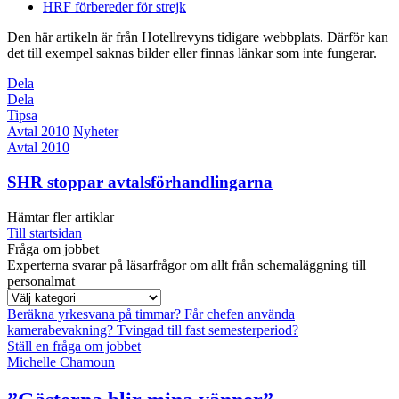
HRF förbereder för strejk
Den här artikeln är från Hotellrevyns tidigare webbplats. Därför kan
det till exempel saknas bilder eller finnas länkar som inte fungerar.
Dela
Dela
Tipsa
Avtal 2010
Nyheter
Avtal 2010
SHR stoppar avtalsförhandlingarna
Hämtar fler artiklar
Till startsidan
Fråga om jobbet
Experterna svarar på läsarfrågor om allt från schemaläggning till
personalmat
Beräkna yrkesvana på timmar?
Får chefen använda
kamerabevakning?
Tvingad till fast semesterperiod?
Ställ en fråga om jobbet
Michelle Chamoun