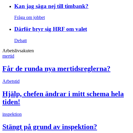
Kan jag säga nej till timbank?
Fråga om jobbet
Därför bryr sig HRF om valet
Debatt
Arbetslivsakuten
mertid
Får de runda nya mertidsreglerna?
Arbetstid
Hjälp, chefen ändrar i mitt schema hela
tiden!
inspektion
Stängt på grund av inspektion?