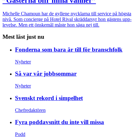
”Gästerna blir mina vänner”
Michelle Chamoun har de gyllene nycklarna till service på högsta
nivå. Som concierge på Hotel Rival skräddarsyr hon gästens upp­
levelse. Men ett önskemål måste hon säga nej till.
Mest läst just nu
Fonderna som bara är till för branschfolk
Nyheter
Så var vår jobbsommar
Nyheter
Svenskt rekord i simpelhet
Chefredaktören
Fyra poddavsnitt du inte vill missa
Podd