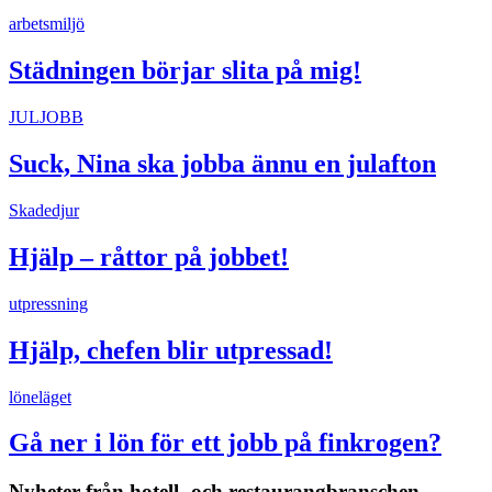
arbetsmiljö
Städningen börjar slita på mig!
JULJOBB
Suck, Nina ska jobba ännu en julafton
Skadedjur
Hjälp – råttor på jobbet!
utpressning
Hjälp, chefen blir utpressad!
löneläget
Gå ner i lön för ett jobb på finkrogen?
Nyheter från hotell- och restaurangbranschen