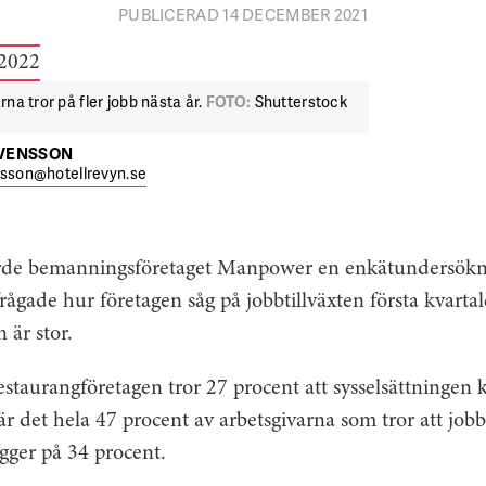
PUBLICERAD 14 DECEMBER 2021
na tror på fler jobb nästa år.
FOTO:
Shutterstock
SVENSSON
nsson@hotellrevyn.se
rde bemanningsföretaget Manpower en enkätundersökn
rågade hur företagen såg på jobbtillväxten första kvartal
 är stor.
estaurangföretagen tror 27 procent att sysselsättningen
 det hela 47 procent av arbetsgivarna som tror att jobben
igger på 34 procent.