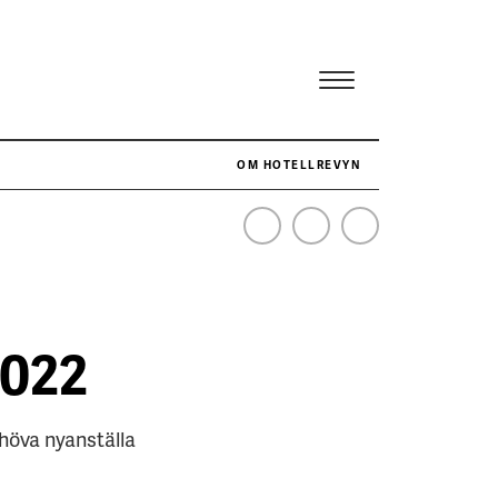
OM HOTELLREVYN
NÄR HOTELLREVYN SLOG SVENSKT REKORD I SIMPELHET
SENASTE
2022
höva nyanställa