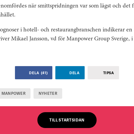
omfördes när smittspridningen var som lägst och det f
mhället.
rognoser i hotell- och restaurangbranschen indikerar en
river Mikael Jansson, vd för Manpower Group Sverige, i 
DELA
(
41
)
DELA
TIPSA
MANPOWER
NYHETER
TILL STARTSIDAN