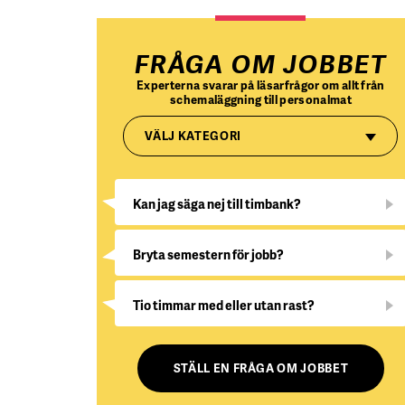
FRÅGA OM JOBBET
Experterna svarar på läsarfrågor om allt från
schemaläggning till personalmat
VÄLJ KATEGORI
Kan jag säga nej till timbank?
Bryta semestern för jobb?
Tio timmar med eller utan rast?
STÄLL EN FRÅGA OM JOBBET