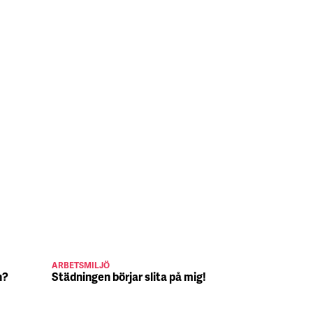
ARBETSMILJÖ
JULJOBB
n?
Städningen börjar slita på mig!
Suck, Nina 
julafton