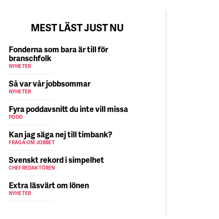
MEST LÄST JUST NU
Fonderna som bara är till för
branschfolk
NYHETER
Så var vår jobbsommar
NYHETER
Fyra poddavsnitt du inte vill missa
PODD
Kan jag säga nej till timbank?
FRÅGA OM JOBBET
Svenskt rekord i simpelhet
CHEFREDAKTÖREN
Extra läsvärt om lönen
NYHETER