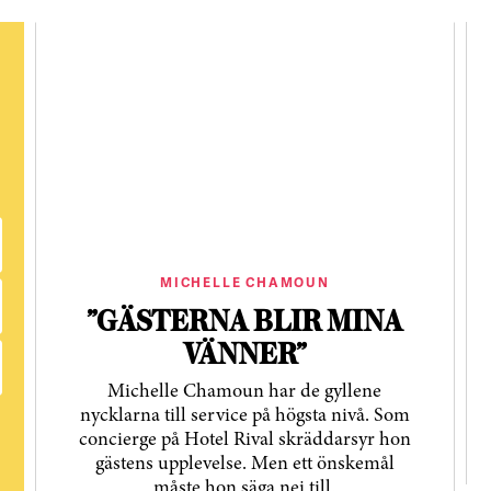
MICHELLE CHAMOUN
”GÄSTERNA BLIR MINA
VÄNNER”
Michelle Chamoun har de gyllene
nycklarna till service på högsta nivå. Som
concierge på Hotel Rival skräddarsyr hon
gästens upp­levelse. Men ett önskemål
måste hon säga nej till.