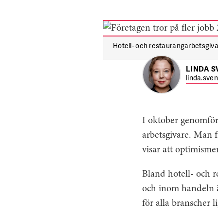
Hotell- och restaurangarbetsgivar
LINDA 
linda.sve
I oktober genomfö
arbetsgivare. Man f
visar att optimismen
Bland hotell- och r
och inom handeln är
för alla branscher l