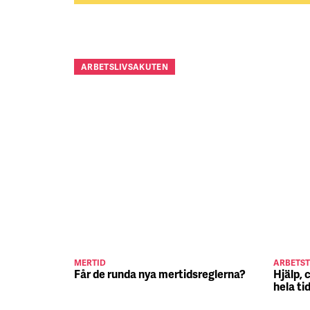
ARBETSLIVSAKUTEN
MERTID
ARBETST
Får de runda nya mertidsreglerna?
Hjälp, 
hela ti