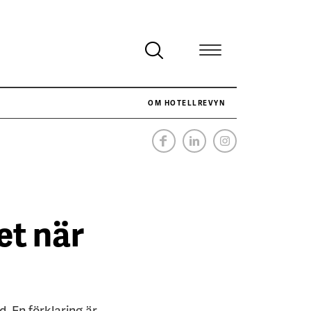
OM HOTELLREVYN
NÄR HOTELLREVYN SLOG SVENSKT REKORD I SIMPELHET
SENASTE
et när
. En förklaring är