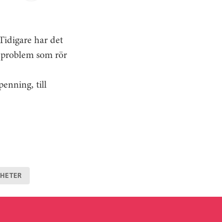
som kan skicka ärendet vidare till
det om det behövs.
 betalar Rättsskyddet för att de
Tidigare har det
enden.
d problem som rör
enning, till
HETER