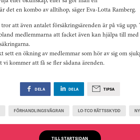
ilja eller okunskap, eller så gör man en
förbund, 
 är det en kombo av alltihop, säger Eva-Lotta Ramberg.
Rättsskyd
Förbunden
ror att även antalet försäkringsärenden är på väg upp. 
driver är
nt bland medlemmarna att facket även kan hjälpa till me
rsäkringarna.
skt sett en ökning av medlemmar som hör av sig om sjukp
tt vi kommer att få se fler sådana ärenden.
DELA
DELA
TIPSA
G
FÖRHANDLINGSVÄGRAN
LO-TCO RÄTTSSKYDD
NY
TILL STARTSIDAN