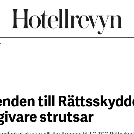
T
enden till Rättsskydd
givare strutsar
angfacket skickar allt fler ärenden till LO-TCO Rättsskydd