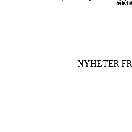
hela ti
NYHETER F