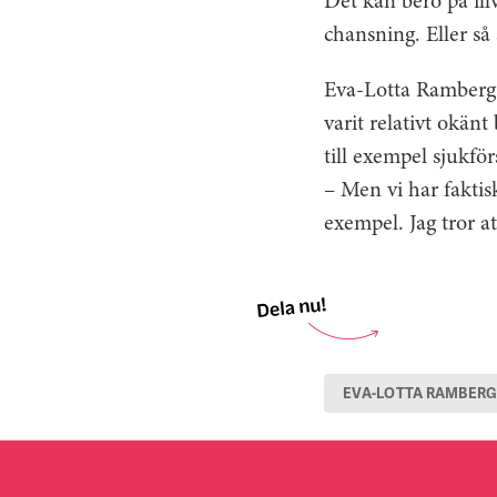
Det kan bero på illv
chansning. Eller så
Eva-Lotta Ramberg t
varit relativt okä
till exempel sjukfö
– Men vi har fakti
exempel. Jag tror a
EVA-LOTTA RAMBER