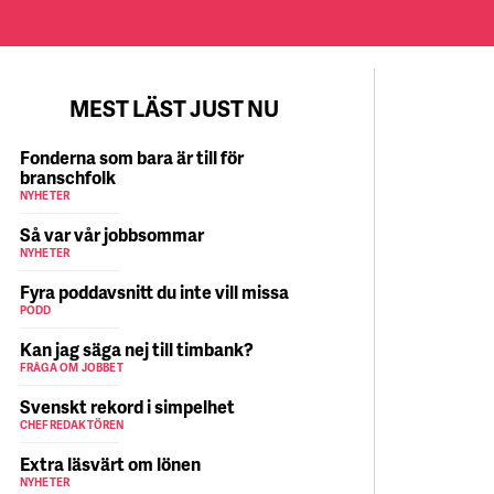
MEST LÄST JUST NU
Fonderna som bara är till för
branschfolk
NYHETER
Så var vår jobbsommar
NYHETER
Fyra poddavsnitt du inte vill missa
PODD
Kan jag säga nej till timbank?
FRÅGA OM JOBBET
Svenskt rekord i simpelhet
CHEFREDAKTÖREN
Extra läsvärt om lönen
NYHETER