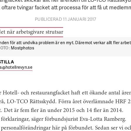
lt oftare tvingar facket att processa för att få ut medle
PUBLICERAD 11 JANUARI 2017
nden för att undvika problem är en myt. Däremot verkar allt fler arbets
FOTO:
Mostphotos
STILLA
lla@hotellrevyn.se
 Hotell- och restaurangfacket haft ett ökande antal är
byrå, LO-TCO Rättsskydd. Förra året överlämnade HRF 
det. Det är fem fler än under 2015 och 14 fler än 2014.
förklaringar, säger förbundsjurist Eva-Lotta Ramberg.
 personalförändringar här på förbundet. Sedan ser vi oc