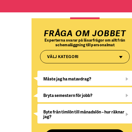
FRÅGA OM JOBBET
Experterna svarar på läsarfrågor om allt från
schemaläggning till personalmat
VÄLJ KATEGORI
Måste jag ha matavdrag?
Bryta semestern för jobb?
Byte från timlön till månadslön – hur räknar
jag?