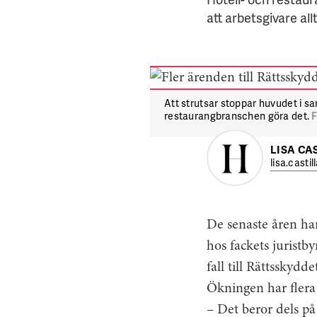
att arbetsgivare al
Att strutsar stoppar huvudet i sa
restaurangbranschen göra det.
LISA CA
lisa.casti
De senaste åren har
hos fackets jurist
fall till Rättsskyd
Ökningen har flera 
– Det beror dels på