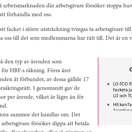
på arbetsmarknaden där arbetsgivare försöker stoppa huv
 att förhandla med oss.
t facket i större utsträckning tvingas ta arbetsgivare til
sa oss till det som medlemmarna har rätt till. Det är en
på den typ av ärenden som
 för HRF:s räkning. Förra året
nden åt förbundet, av dessa gällde 17
LO-TCO Rä
örsäkringsrätt. I genomsnitt gav de
fackets j
LO och T
r per ärende, vilket är lägre än för
Hit kan f
nd.
ärenden so
 stora summor det handlar om. Det
vill driva 
 arbetsgivare försöker slippa att betala.
Fackmedl
hjälp måst