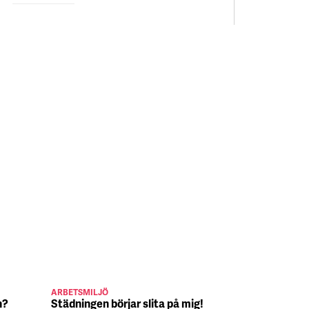
ARBETSMILJÖ
JULJOBB
n?
Städningen börjar slita på mig!
Suck, Nina 