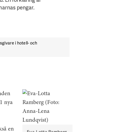
mmarnas pengar.
givare i hotell- och
enden
21 nya
kså en
Eva-Lotta Ramberg.