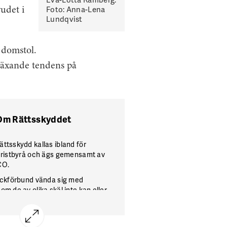
Foto: Anna-Lena
udet i
Lundqvist
l domstol.
 växande tendens på
Om Rättsskyddet
ttsskydd kallas ibland för
uristbyrå och ägs gemensamt av
CO.
ackförbund vända sig med
m de av olika skäl inte kan eller
själva.
emmar som behöver juridisk
e först kontakta sitt eget