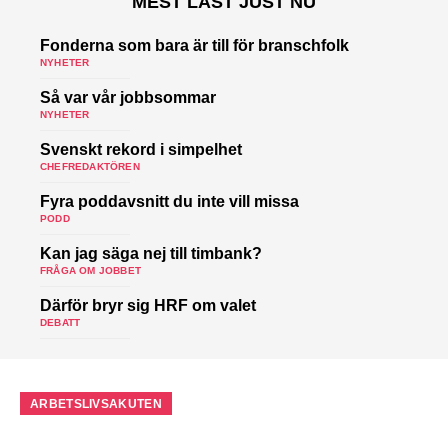
MEST LÄST JUST NU
Fonderna som bara är till för branschfolk
NYHETER
Så var vår jobbsommar
NYHETER
Svenskt rekord i simpelhet
CHEFREDAKTÖREN
Fyra poddavsnitt du inte vill missa
PODD
Kan jag säga nej till timbank?
FRÅGA OM JOBBET
Därför bryr sig HRF om valet
DEBATT
ARBETSLIVSAKUTEN