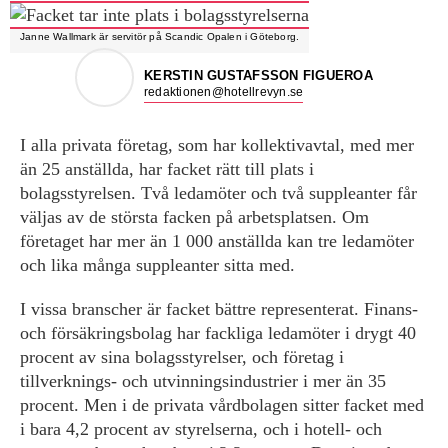
Janne Wallmark är servitör på Scandic Opalen i Göteborg.
KERSTIN GUSTAFSSON FIGUEROA
redaktionen@hotellrevyn.se
I alla privata företag, som har kollektivavtal, med mer
än 25 anställda, har facket rätt till plats i
bolagsstyrelsen. Två ledamöter och två suppleanter får
väljas av de största facken på arbetsplatsen. Om
företaget har mer än 1 000 anställda kan tre ledamöter
och lika många suppleanter sitta med.
I vissa branscher är facket bättre representerat. Finans-
och försäkringsbolag har fackliga ledamöter i drygt 40
procent av sina bolagsstyrelser, och företag i
tillverknings- och utvinningsindustrier i mer än 35
procent. Men i de privata vårdbolagen sitter facket med
i bara 4,2 procent av styrelserna, och i hotell- och