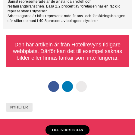
Sämst representerade är de anställda i hotell och
restaurangbranschen. Bara 2,2 procent av företagen har en facklig
representant i styrelsen.
Arbetstagarna är bäst representerade finans- och försäkringsbolagen,
där sitter de med i 40,8 procent av bolagens styrelser.
Den här artikeln är från Hotellrevyns tidigare
webbplats. Därför kan det till exempel saknas
bilder eller finnas länkar som inte fungerar.
NYHETER
TILL STARTSIDAN