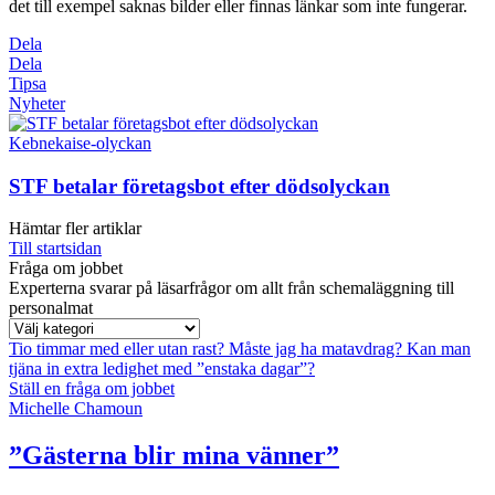
det till exempel saknas bilder eller finnas länkar som inte fungerar.
Dela
Dela
Tipsa
Nyheter
Kebnekaise-olyckan
STF betalar företagsbot efter dödsolyckan
Hämtar fler artiklar
Till startsidan
Fråga om jobbet
Experterna svarar på läsarfrågor om allt från schemaläggning till
personalmat
Tio timmar med eller utan rast?
Måste jag ha matavdrag?
Kan man
tjäna in extra ledighet med ”enstaka dagar”?
Ställ en fråga om jobbet
Michelle Chamoun
”Gästerna blir mina vänner”