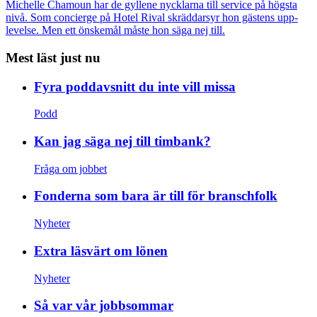
Michelle Chamoun har de gyllene nycklarna till service på högsta
nivå. Som concierge på Hotel Rival skräddarsyr hon gästens upp­
levelse. Men ett önskemål måste hon säga nej till.
Mest läst just nu
Fyra poddavsnitt du inte vill missa
Podd
Kan jag säga nej till timbank?
Fråga om jobbet
Fonderna som bara är till för branschfolk
Nyheter
Extra läsvärt om lönen
Nyheter
Så var vår jobbsommar