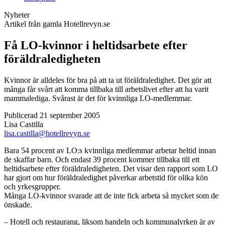
Nyheter
Artikel från gamla Hotellrevyn.se
Få LO-kvinnor i heltidsarbete efter
föräldraledigheten
Kvinnor är alldeles för bra på att ta ut föräldraledighet. Det gör att
många får svårt att komma tillbaka till arbetslivet efter att ha varit
mammalediga. Svårast är det för kvinnliga LO-medlemmar.
Publicerad 21 september 2005
Lisa Castilla
lisa.castilla@hotellrevyn.se
Bara 54 procent av LO:s kvinnliga medlemmar arbetar heltid innan
de skaffar barn. Och endast 39 procent kommer tillbaka till ett
heltidsarbete efter föräldraledigheten. Det visar den rapport som LO
har gjort om hur föräldraledighet påverkar arbetstid för olika kön
och yrkesgrupper.
Många LO-kvinnor svarade att de inte fick arbeta så mycket som de
önskade.
– Hotell och restaurang, liksom handeln och kommunalyrken är av