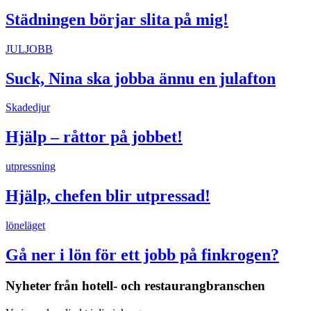
Städningen börjar slita på mig!
JULJOBB
Suck, Nina ska jobba ännu en julafton
Skadedjur
Hjälp – råttor på jobbet!
utpressning
Hjälp, chefen blir utpressad!
löneläget
Gå ner i lön för ett jobb på finkrogen?
Nyheter från hotell- och restaurangbranschen