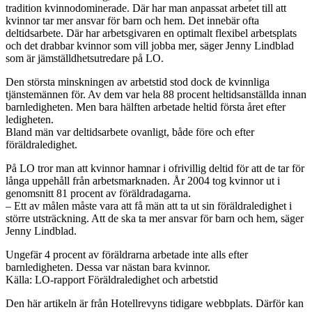
tradition kvinnodominerade. Där har man anpassat arbetet till att
kvinnor tar mer ansvar för barn och hem. Det innebär ofta
deltidsarbete. Där har arbetsgivaren en optimalt flexibel arbetsplats
och det drabbar kvinnor som vill jobba mer, säger Jenny Lindblad
som är jämställdhetsutredare på LO.
Den största minskningen av arbetstid stod dock de kvinnliga
tjänstemännen för. Av dem var hela 88 procent heltidsanställda innan
barnledigheten. Men bara hälften arbetade heltid första året efter
ledigheten.
Bland män var deltidsarbete ovanligt, både före och efter
föräldraledighet.
På LO tror man att kvinnor hamnar i ofrivillig deltid för att de tar för
långa uppehåll från arbetsmarknaden. År 2004 tog kvinnor ut i
genomsnitt 81 procent av föräldradagarna.
– Ett av målen måste vara att få män att ta ut sin föräldraledighet i
större utsträckning. Att de ska ta mer ansvar för barn och hem, säger
Jenny Lindblad.
Ungefär 4 procent av föräldrarna arbetade inte alls efter
barnledigheten. Dessa var nästan bara kvinnor.
Källa: LO-rapport Föräldraledighet och arbetstid
Den här artikeln är från Hotellrevyns tidigare webbplats. Därför kan