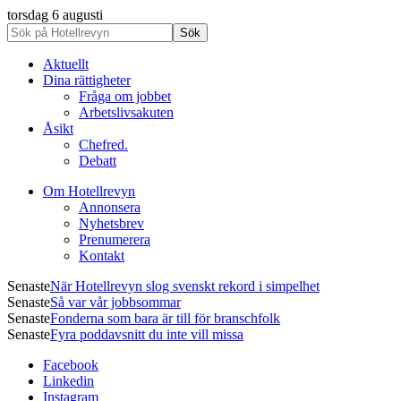
torsdag 6 augusti
Aktuellt
Dina rättigheter
Fråga om jobbet
Arbetslivsakuten
Åsikt
Chefred.
Debatt
Om Hotellrevyn
Annonsera
Nyhetsbrev
Prenumerera
Kontakt
Senaste
När Hotellrevyn slog svenskt rekord i simpelhet
Senaste
Så var vår jobbsommar
Senaste
Fonderna som bara är till för branschfolk
Senaste
Fyra poddavsnitt du inte vill missa
Facebook
Linkedin
Instagram