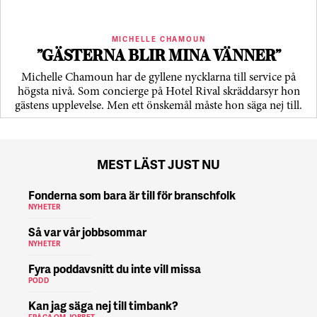
MICHELLE CHAMOUN
”GÄSTERNA BLIR MINA VÄNNER”
Michelle Chamoun har de gyllene nycklarna till service på
högsta nivå. Som concierge på Hotel Rival skräddarsyr hon
gästens upp­levelse. Men ett önskemål måste hon säga nej till.
MEST LÄST JUST NU
Fonderna som bara är till för branschfolk
NYHETER
Så var vår jobbsommar
NYHETER
Fyra poddavsnitt du inte vill missa
PODD
Kan jag säga nej till timbank?