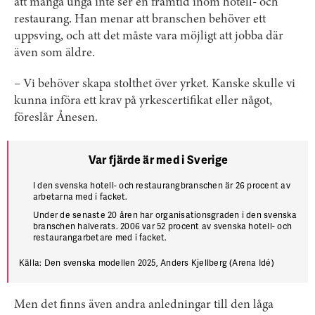
att många unga inte ser en framtid inom hotell- och
restaurang. Han menar att branschen behöver ett
uppsving, och att det måste vara möjligt att jobba där
även som äldre.
– Vi behöver skapa stolthet över yrket. Kanske skulle vi
kunna införa ett krav på yrkescertifikat eller något,
föreslår Ånesen.
Var fjärde är med i Sverige
I den svenska hotell- och restaurangbranschen är 26 procent av
arbetarna med i facket.
Under de senaste 20 åren har organisationsgraden i den svenska
branschen halverats. 2006 var 52 procent av svenska hotell- och
restaurangarbetare med i facket.
Källa: Den svenska modellen 2025, Anders Kjellberg (Arena Idé)
Men det finns även andra anledningar till den låga