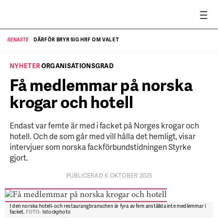
DÄRFÖR BRYR SIG HRF OM VALET
SENASTE
SE
NYHETER
ORGANISATIONSGRAD
Få medlemmar på norska
krogar och hotell
Endast var femte är med i facket på Norges krogar och
hotell. Och de som går med vill hålla det hemligt, visar
intervjuer som norska fackförbundstidningen Styrke
gjort.
PUBLICERAD 6 OKTOBER 2025
I den norska hotell- och restaurangbranschen är fyra av fem anställda inte medlemmar i
facket.
FOTO:
Istockphoto