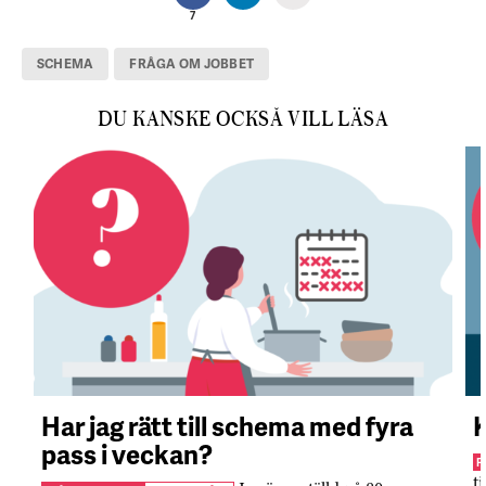
7
SCHEMA
FRÅGA OM JOBBET
DU KANSKE OCKSÅ VILL LÄSA
Har jag rätt till schema med fyra
K
pass i veckan?
F
t