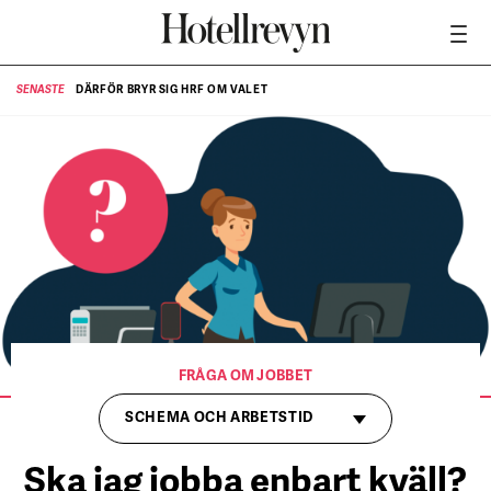
DÄRFÖR BRYR SIG HRF OM VALET
SENASTE
SE
FRÅGA OM JOBBET
SCHEMA OCH ARBETSTID
Ska jag jobba enbart kväll?