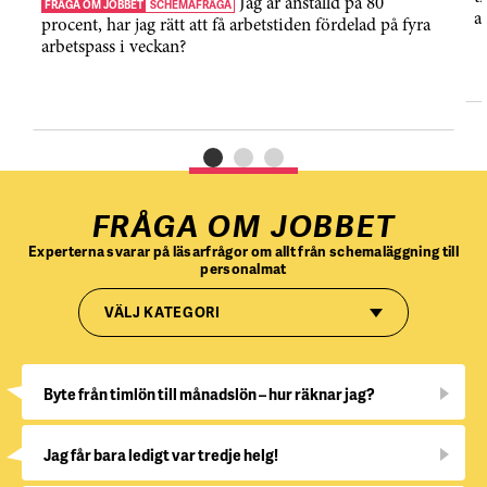
Jag är anställd på 80
FRÅGA OM JOBBET
SCHEMAFRÅGA
a
procent, har jag rätt att få arbetstiden fördelad på fyra
arbetspass i veckan?
FRÅGA OM JOBBET
Experterna svarar på läsarfrågor om allt från schemaläggning till
personalmat
VÄLJ KATEGORI
Byte från timlön till månadslön – hur räknar jag?
Jag får bara ledigt var tredje helg!