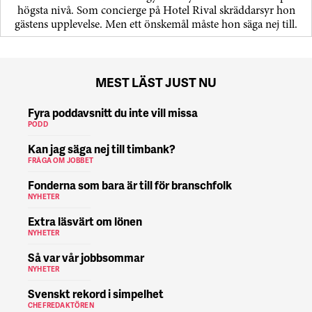
högsta nivå. Som concierge på Hotel Rival skräddarsyr hon
gästens upp­levelse. Men ett önskemål måste hon säga nej till.
MEST LÄST JUST NU
Fyra poddavsnitt du inte vill missa
PODD
Kan jag säga nej till timbank?
FRÅGA OM JOBBET
Fonderna som bara är till för branschfolk
NYHETER
Extra läsvärt om lönen
NYHETER
Så var vår jobbsommar
NYHETER
Svenskt rekord i simpelhet
CHEFREDAKTÖREN