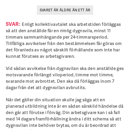
SVARET ÄR ÄLDRE ÄN ETT ÅR
SVAR:
Enligt kollektivavtalet ska arbetstiden förläggas
så att den anställde får en rimlig dygnsvila, minst 11
timmars sammanhängande per 24-timmarsperiod.
Tillfälliga avvikelser från den bestämmelsen får göras om
det föranleds av något särskilt förhållande som inte har
kunnat förutses av arbetsgivaren.
Vid sådan avvikelse från dygnsvilan ska den anställde ges
motsvarande förlängd viloperiod, timme mot timme,
svarande mot avbrottet. Den ska då förläggas inom 7
dagar från det att dygnsvilan avbrutits.
När det gäller din situation skulle jag säga att en
planerad utbildning inte är en sådan särskild händelse då
den går att förutse i förväg. Din arbetsgivare kan i så fall
med 14 dagars framförhållning ändra i ditt schema så att
dygnsvilan inte behöver brytas, om du är beordrad att