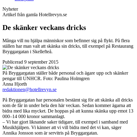
Nyheter
Artikel från gamla Hotellrevyn.se
De skänker veckans dricks
Många vill nu hjälpa människor som befinner sig på flykt. På flera
ställen har man valt att skänka sin dricks, till exempel på Restaurang
Bryggargatan i Skellefteå.
Publicerad 9 september 2015
På Bryggargatan ställer både personal och ägare upp och skänker
pengar till UNHCR.
Foto:
Paulina Holmgren
Anna Hjorth
redaktionen@hotellrevyn.se
På Bryggargatan har personalen bestämt sig för att skänka all dricks
som de får in under hela den här veckan. Sedan kommer ägarna att
bidra med lika mycket. De hoppas på att kunna skänka upp emot 13
000–14 000 kronor sammanlagt.
– Vi har gjort liknande saker tidigare, till exempel i samband med
Musikhjälpen. Vi känner att vi vill bidra med det vi kan, säger
Annika Jonsson som är servitris på Bryggargatan.