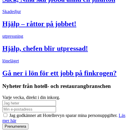
Skadedjur
Hjälp – råttor på jobbet!
utpressning
Hjälp, chefen blir utpressad!
löneläget
Gå ner i lön för ett jobb på finkrogen?
Nyheter från hotell- och restaurangbranschen
Varje vecka, direkt i din inkorg.
Jag godkänner att Hotellrevyn sparar mina personuppgifter.
Läs
mer här