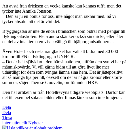
Att avstå från dricksen en vecka kanske kan kännas tufft, men det
tycker inte Annika Jonsson.
– Den är ju en bonus för oss, inte något man räknar med. Så vi
tycker absolut att det är värt det.
Bryggargatan är inte de enda i branschen som bidrar med pengar till
flyktingkatastrofen. Flera andra skänker också sin dricks, eller låter
en del av intäkterna en viss kväll gå till hjälporganisationerna.
Även Hotell- och restaurangfacket har valt att bidra med 30 000
kronor till FN:s flyktingorgan UNHCR.
– Det är helt självklart i den här situationen, utifrån den syn vi har på
människovärde. Vi vill gärna bidra till att göra livet lite mer
uthärdligt för dem som tvingas lämna sina hem. Det är jättepositivt
att så många hjälper till, oavsett om det är några kronor eller större
summor, säger Therese Guovelin, ordförande i HRF.
Den här artikeln är från Hotellrevyns tidigare webbplats. Därför kan
det till exempel saknas bilder eller finnas länkar som inte fungerar.
Dela
Dela
Tipsa
internationellt
Nyheter