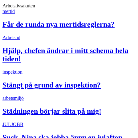
Arbetslivsakuten
mertid
Får de runda nya mertidsreglerna?
Arbetstid
Hjälp, chefen ändrar i mitt schema hela
tiden!
inspektion
Stängt på grund av inspektion?
arbetsmiljö
Städningen börjar slita på mig!
JULJOBB
Suck, Nina ska jobba ännu en julafton