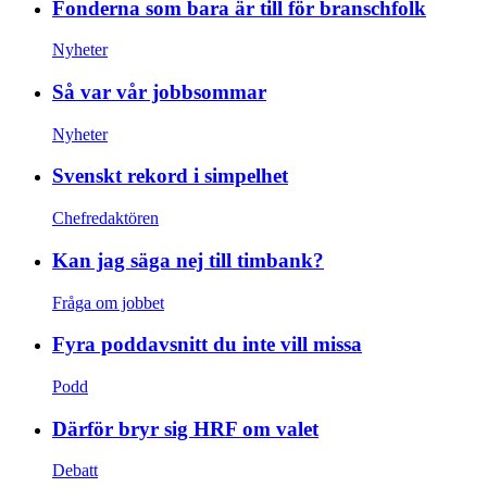
Fonderna som bara är till för branschfolk
Nyheter
Så var vår jobbsommar
Nyheter
Svenskt rekord i simpelhet
Chefredaktören
Kan jag säga nej till timbank?
Fråga om jobbet
Fyra poddavsnitt du inte vill missa
Podd
Därför bryr sig HRF om valet
Debatt