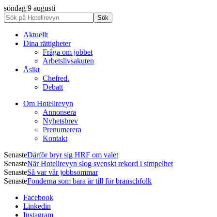
söndag 9 augusti
Aktuellt
Dina rättigheter
Fråga om jobbet
Arbetslivsakuten
Åsikt
Chefred.
Debatt
Om Hotellrevyn
Annonsera
Nyhetsbrev
Prenumerera
Kontakt
Senaste
Därför bryr sig HRF om valet
Senaste
När Hotellrevyn slog svenskt rekord i simpelhet
Senaste
Så var vår jobbsommar
Senaste
Fonderna som bara är till för branschfolk
Facebook
Linkedin
Instagram