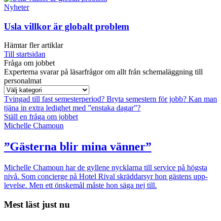
Nyheter
Usla villkor är globalt problem
Hämtar fler artiklar
Till startsidan
Fråga om jobbet
Experterna svarar på läsarfrågor om allt från schemaläggning till
personalmat
Tvingad till fast semesterperiod?
Bryta semestern för jobb?
Kan man
tjäna in extra ledighet med ”enstaka dagar”?
Ställ en fråga om jobbet
Michelle Chamoun
”Gästerna blir mina vänner”
Michelle Chamoun har de gyllene nycklarna till service på högsta
nivå. Som concierge på Hotel Rival skräddarsyr hon gästens upp­
levelse. Men ett önskemål måste hon säga nej till.
Mest läst just nu