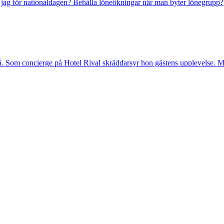
r jag för nationaldagen?
Behålla löneökningar när man byter lönegrupp?
. Som concierge på Hotel Rival skräddarsyr hon gästens upp­levelse. Me