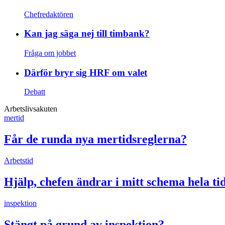
Chefredaktören
Kan jag säga nej till timbank?
Fråga om jobbet
Därför bryr sig HRF om valet
Debatt
Arbetslivsakuten
mertid
Får de runda nya mertidsreglerna?
Arbetstid
Hjälp, chefen ändrar i mitt schema hela ti
inspektion
Stängt på grund av inspektion?