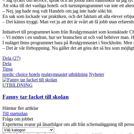
– Jag tycker om service, språk och att jobba med människor så jag tyckt
Att söka till det vanliga hotell- och turismprogrammet var inte ett alt
– Nej, jag hade nog valt Handels om jag inte hade sökt hit.
En sak som lockade var praktiken, och det faktum att alla elever erbju
– Det känns tryggt. Man vet ju att det är svårt att få jobb utan erfarenh
Initiativet till programmet kom från Realgymnasiet som kontaktade Cho
– Vi möttes i en undran, hur ser branschen ut och vad behöver man. Hur
I nuläget finns programmet bara på Realgymnasiet i Stockholm. Men må
– Det är vår förhoppning. Nu gäller det att göra det så bra som möjlig
Dela
(
27
)
Dela
Tipsa
nordic choice hotels
realgymnasiet
utbildning
Nyheter
UTBILDNING
Fanny tar facket till skolan
Hämtar fler artiklar
Till startsidan
Fråga om jobbet
Experterna svarar på läsarfrågor om allt från schemaläggning till pers