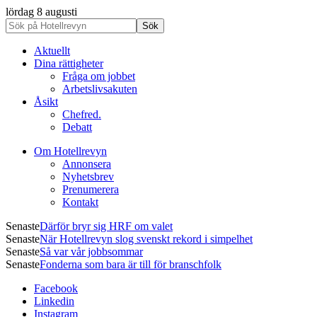
lördag 8 augusti
Aktuellt
Dina rättigheter
Fråga om jobbet
Arbetslivsakuten
Åsikt
Chefred.
Debatt
Om Hotellrevyn
Annonsera
Nyhetsbrev
Prenumerera
Kontakt
Senaste
Därför bryr sig HRF om valet
Senaste
När Hotellrevyn slog svenskt rekord i simpelhet
Senaste
Så var vår jobbsommar
Senaste
Fonderna som bara är till för branschfolk
Facebook
Linkedin
Instagram