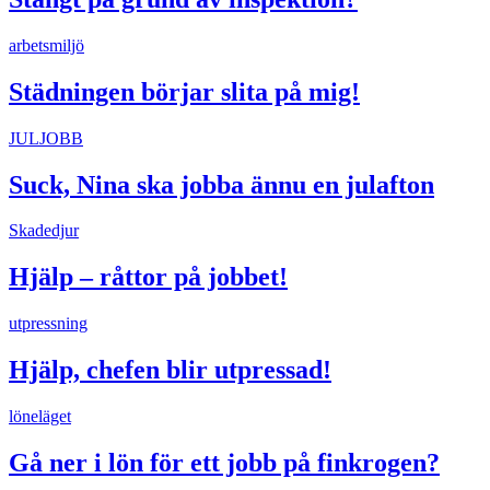
arbetsmiljö
Städningen börjar slita på mig!
JULJOBB
Suck, Nina ska jobba ännu en julafton
Skadedjur
Hjälp – råttor på jobbet!
utpressning
Hjälp, chefen blir utpressad!
löneläget
Gå ner i lön för ett jobb på finkrogen?