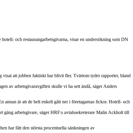
nade hotell- och restaurangarbetsgivarna, visar en undersökning som DN
sat att jobben faktiskt har blivit fler. Tvärtom tyder rapporter, bland
gen av arbetsgivaravgiften skulle vi ha sett ändå, säger Anders
En annan är att de helt enkelt gått ner i företagarnas fickor. Hotell- och
stort gäng arbetsgivare, säger HRF:s avtalssekreterare Malin Ackholt till
chen har fått den största procentuella sänkningen av