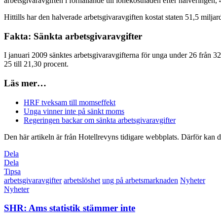
arbetsgivaravgiften i förhållande till lönekostnaden efter halveringen,
Hittills har den halverade arbetsgivaravgiften kostat staten 51,5 miljar
Fakta: Sänkta arbetsgivaravgifter
I januari 2009 sänktes arbetsgivaravgifterna för unga under 26 från 32
25 till 21,30 procent.
Läs mer…
HRF tveksam till momseffekt
Unga vinner inte på sänkt moms
Regeringen backar om sänkta arbetsgivaravgifter
Den här artikeln är från Hotellrevyns tidigare webbplats. Därför kan de
Dela
Dela
Tipsa
arbetsgivaravgifter
arbetslöshet
ung på arbetsmarknaden
Nyheter
Nyheter
SHR: Ams statistik stämmer inte