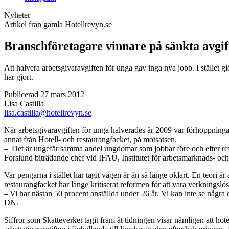
Nyheter
Artikel från gamla Hotellrevyn.se
Branschföretagare vinnare på sänkta avgif
Att halvera arbetsgivaravgiften för unga gav inga nya jobb. I stället g
har gjort.
Publicerad 27 mars 2012
Lisa Castilla
lisa.castilla@hotellrevyn.se
När arbetsgivaravgiften för unga halverades år 2009 var förhoppningarn
annat från Hotell- och restaurangfacket, på motsatsen.
– Det är ungefär samma andel ungdomar som jobbar före och efter refor
Forslund biträdande chef vid IFAU, Institutet för arbetsmarknads- och 
Var pengarna i stället har tagit vägen är än så länge oklart. En teori är 
restaurangfacket har länge kritiserat reformen för att vara verkningslös
– Vi har nästan 50 procent anställda under 26 år. Vi kan inte se några ef
DN.
Siffror som Skatteverket tagit fram åt tidningen visar nämligen att ho