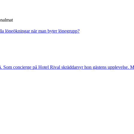
onalmat
la löneökningar när man byter lönegrupp?
. Som concierge på Hotel Rival skräddarsyr hon gästens upp­levelse. Me