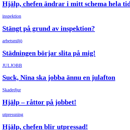
Hjälp, chefen ändrar i mitt schema hela ti
inspektion
Stängt på grund av inspektion?
arbetsmiljö
Städningen börjar slita på mig!
JULJOBB
Suck, Nina ska jobba ännu en julafton
Skadedjur
Hjälp – råttor på jobbet!
utpressning
Hjälp, chefen blir utpressad!