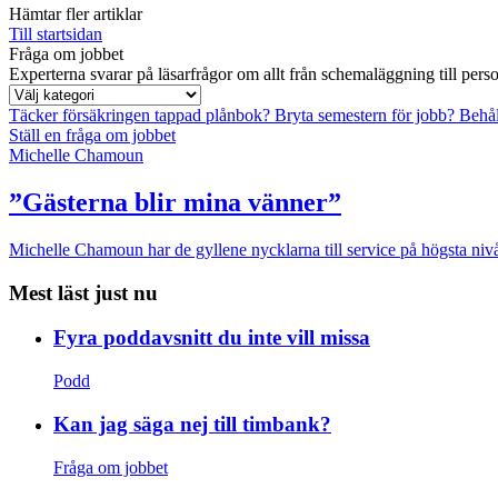
Hämtar fler artiklar
Till startsidan
Fråga om jobbet
Experterna svarar på läsarfrågor om allt från schemaläggning till pers
Täcker försäkringen tappad plånbok?
Bryta semestern för jobb?
Behål
Ställ en fråga om jobbet
Michelle Chamoun
”Gästerna blir mina vänner”
Michelle Chamoun har de gyllene nycklarna till service på högsta nivå
Mest läst just nu
Fyra poddavsnitt du inte vill missa
Podd
Kan jag säga nej till timbank?
Fråga om jobbet