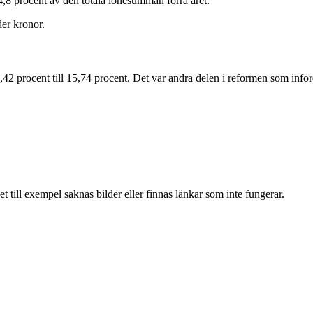
 4,8 procent av den totala lönesumman förra året.
der kronor.
,42 procent till 15,74 procent. Det var andra delen i reformen som inför
t till exempel saknas bilder eller finnas länkar som inte fungerar.