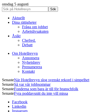
onsdag 5 augusti
Aktuellt
Dina rättigheter
Fråga om jobbet
Arbetslivsakuten
Åsikt
Chefred.
Debatt
Om Hotellrevyn
Annonsera
Nyhetsbrev
Prenumerera
Kontakt
Senaste
När Hotellrevyn slog svenskt rekord i simpelhet
Senaste
Så var vår jobbsommar
Senaste
Fonderna som bara är till för branschfolk
Senaste
Fyra poddavsnitt du inte vill missa
Facebook
Linkedin
Instagram