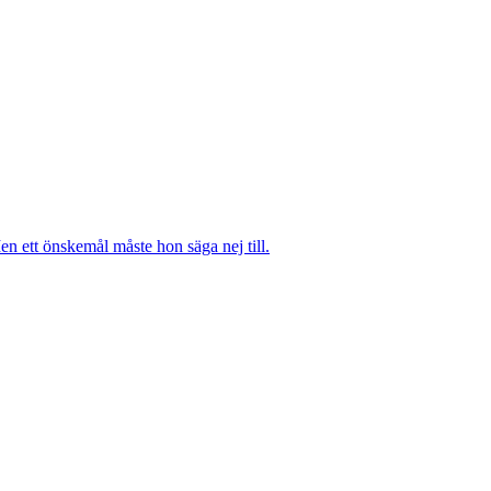
n ett önskemål måste hon säga nej till.