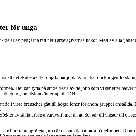
ter för unga
ick delar av pengarna rätt ner i arbetsgivarnas fickor. Mest av alla tjä
a att det skulle ge fler ungdomar jobb. Ännu har dock ingen forskning vi
men. Det kan tyda på att de flesta av de jobb som vi ser efter halverin
utbildningspolitisk utvärdering, till DN.
att de i vissa branscher gått till högre löner för andra grupper anställda. 
.
fekter av sänkt arbetsgivaravgift mer än att det går till vinster till ett 
tell- och restaurangföretagarna är de som tjänat mest på reformen. Brans