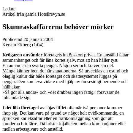
Ledare
Artikel från gamla Hotellrevyn.se
Skumraskaffärerna behöver mörker
Publicerad 20 januari 2004
Kerstin Ekberg (1/04)
Krögaren använder
företagets inköpskort privat. En anställd fattar
sammanhanget och får låna kortet själv, mot att han håller tyst.
En annan tar in svarta pengar. Någon ser och kräver sin del.
Många känner igen de här situationerna. Så utvecklas en osund och
olaglig kultur där både företaget och skattesystemet luggas på
pengar. Den kan leva vidare med hjälp av ömsesidigt beroende och
hållhakar.
»Så gör alla andra« och »det drabbar ingen fattig« försvarar de
inblandade sig.
I det lilla företaget
avslöjas fifflet ofta när två personer kommer
ihop sig. Det kan vara på grund av något helt ovidkommande, en
sprucken kärleksaffär eller en trafikomläggning som gör att
kunderna blir färre. Då brister lojaliteten mellan kompanjoner eller
mellan arbetsgivare och anställd.