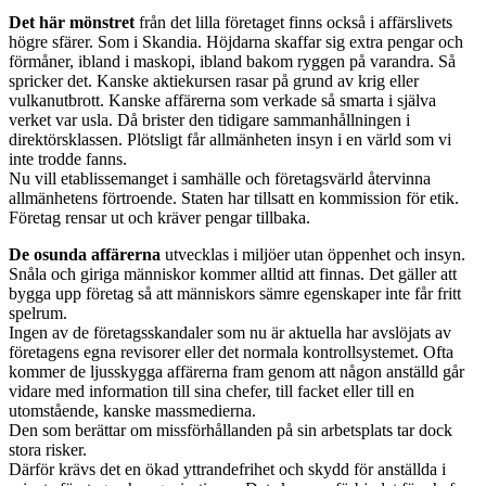
Det här mönstret
från det lilla företaget finns också i affärslivets
högre sfärer. Som i Skandia. Höjdarna skaffar sig extra pengar och
förmåner, ibland i maskopi, ibland bakom ryggen på varandra. Så
spricker det. Kanske aktiekursen rasar på grund av krig eller
vulkanutbrott. Kanske affärerna som verkade så smarta i själva
verket var usla. Då brister den tidigare sammanhållningen i
direktörsklassen. Plötsligt får allmänheten insyn i en värld som vi
inte trodde fanns.
Nu vill etablissemanget i samhälle och företagsvärld återvinna
allmänhetens förtroende. Staten har tillsatt en kommission för etik.
Företag rensar ut och kräver pengar tillbaka.
De osunda affärerna
utvecklas i miljöer utan öppenhet och insyn.
Snåla och giriga människor kommer alltid att finnas. Det gäller att
bygga upp företag så att människors sämre egenskaper inte får fritt
spelrum.
Ingen av de företagsskandaler som nu är aktuella har avslöjats av
företagens egna revisorer eller det normala kontrollsystemet. Ofta
kommer de ljusskygga affärerna fram genom att någon anställd går
vidare med information till sina chefer, till facket eller till en
utomstående, kanske massmedierna.
Den som berättar om missförhållanden på sin arbetsplats tar dock
stora risker.
Därför krävs det en ökad yttrandefrihet och skydd för anställda i