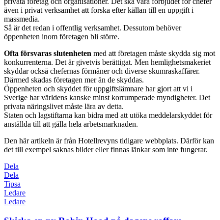
privata företag och organisationer. Det ska vara förbjudet för chefer
även i privat verksamhet att forska efter källan till en uppgift i
massmedia.
Så är det redan i offentlig verksamhet. Dessutom behöver
öppenheten inom företagen bli större.
Ofta försvaras slutenheten
med att företagen måste skydda sig mot
konkurrenterna. Det är givetvis berättigat. Men hemlighetsmakeriet
skyddar också chefernas förmåner och diverse skumraskaffärer.
Därmed skadas företagen mer än de skyddas.
Öppenheten och skyddet för uppgiftslämnare har gjort att vi i
Sverige har världens kanske minst korrumperade myndigheter. Det
privata näringslivet måste lära av detta.
Staten och lagstiftarna kan bidra med att utöka meddelarskyddet för
anställda till att gälla hela arbetsmarknaden.
Den här artikeln är från Hotellrevyns tidigare webbplats. Därför kan
det till exempel saknas bilder eller finnas länkar som inte fungerar.
Dela
Dela
Tipsa
Ledare
Ledare