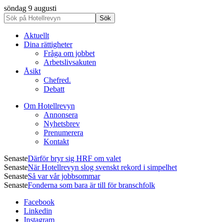
söndag 9 augusti
Aktuellt
Dina rättigheter
Fråga om jobbet
Arbetslivsakuten
Åsikt
Chefred.
Debatt
Om Hotellrevyn
Annonsera
Nyhetsbrev
Prenumerera
Kontakt
Senaste
Därför bryr sig HRF om valet
Senaste
När Hotellrevyn slog svenskt rekord i simpelhet
Senaste
Så var vår jobbsommar
Senaste
Fonderna som bara är till för branschfolk
Facebook
Linkedin
Instagram