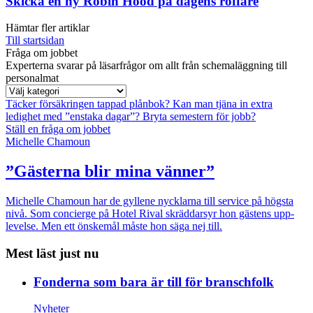
Skicka en ny Robin Hood på dagens roffare
Hämtar fler artiklar
Till startsidan
Fråga om jobbet
Experterna svarar på läsarfrågor om allt från schemaläggning till
personalmat
Täcker försäkringen tappad plånbok?
Kan man tjäna in extra
ledighet med ”enstaka dagar”?
Bryta semestern för jobb?
Ställ en fråga om jobbet
Michelle Chamoun
”Gästerna blir mina vänner”
Michelle Chamoun har de gyllene nycklarna till service på högsta
nivå. Som concierge på Hotel Rival skräddarsyr hon gästens upp­
levelse. Men ett önskemål måste hon säga nej till.
Mest läst just nu
Fonderna som bara är till för branschfolk
Nyheter