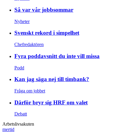
Så var vår jobbsommar
Nyheter
Svenskt rekord i simpelhet
Chefredaktören
Fyra poddavsnitt du inte vill missa
Podd
Kan jag säga nej till timbank?
Fråga om jobbet
Därför bryr sig HRF om valet
Debatt
Arbetslivsakuten
mertid