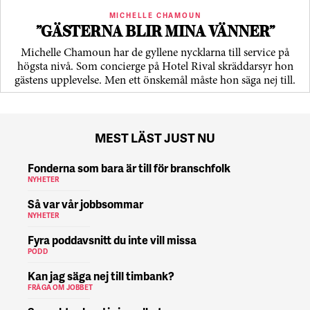
MICHELLE CHAMOUN
”GÄSTERNA BLIR MINA VÄNNER”
Michelle Chamoun har de gyllene nycklarna till service på
högsta nivå. Som concierge på Hotel Rival skräddarsyr hon
gästens upp­levelse. Men ett önskemål måste hon säga nej till.
MEST LÄST JUST NU
Fonderna som bara är till för branschfolk
NYHETER
Så var vår jobbsommar
NYHETER
Fyra poddavsnitt du inte vill missa
PODD
Kan jag säga nej till timbank?
FRÅGA OM JOBBET