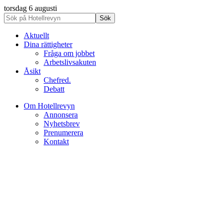
torsdag 6 augusti
Aktuellt
Dina rättigheter
Fråga om jobbet
Arbetslivsakuten
Åsikt
Chefred.
Debatt
Om Hotellrevyn
Annonsera
Nyhetsbrev
Prenumerera
Kontakt