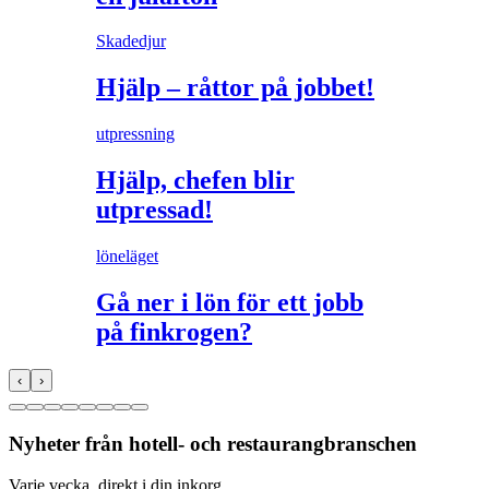
Skadedjur
Hjälp – råttor på jobbet!
utpressning
Hjälp, chefen blir
utpressad!
löneläget
Gå ner i lön för ett jobb
på finkrogen?
‹
›
Nyheter från hotell- och restaurangbranschen
Varje vecka, direkt i din inkorg.