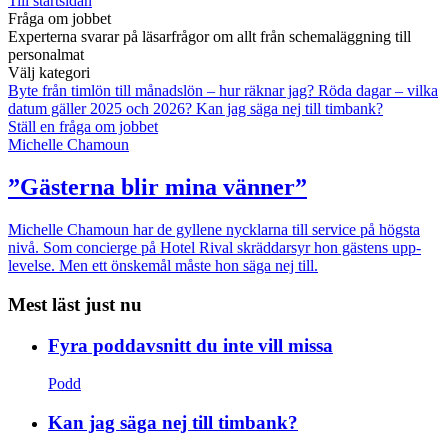
Till startsidan
Fråga om jobbet
Experterna svarar på läsarfrågor om allt från schemaläggning till
personalmat
Välj kategori
Byte från timlön till månadslön – hur räknar jag?
Röda dagar – vilka
datum gäller 2025 och 2026?
Kan jag säga nej till timbank?
Ställ en fråga om jobbet
Michelle Chamoun
”Gästerna blir mina vänner”
Michelle Chamoun har de gyllene nycklarna till service på högsta
nivå. Som concierge på Hotel Rival skräddarsyr hon gästens upp­
levelse. Men ett önskemål måste hon säga nej till.
Mest läst just nu
Fyra poddavsnitt du inte vill missa
Podd
Kan jag säga nej till timbank?