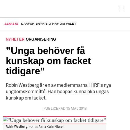
SENASTE
DÄRFÖR BRYR SIG HRF OM VALET
SE
NYHETER
ORGANISERING
”Unga behöver få
kunskap om facket
tidigare”
Robin Westberg är en av medlemmarna i HRF:s nya
ungdomskommitté. Han hoppas kunna öka ungas
kunskap om facket.
PUBLICERAD 15 MAJ 2018
Robin Westberg.
Anna-Karin Nilsson
FOTO: