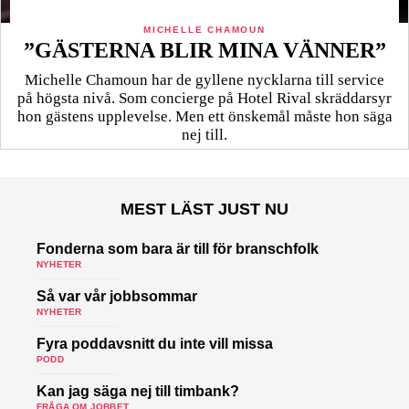
MICHELLE CHAMOUN
”GÄSTERNA BLIR MINA VÄNNER”
Michelle Chamoun har de gyllene nycklarna till service
på högsta nivå. Som concierge på Hotel Rival skräddarsyr
hon gästens upp­levelse. Men ett önskemål måste hon säga
nej till.
MEST LÄST JUST NU
Fonderna som bara är till för branschfolk
NYHETER
Så var vår jobbsommar
NYHETER
Fyra poddavsnitt du inte vill missa
PODD
Kan jag säga nej till timbank?
FRÅGA OM JOBBET