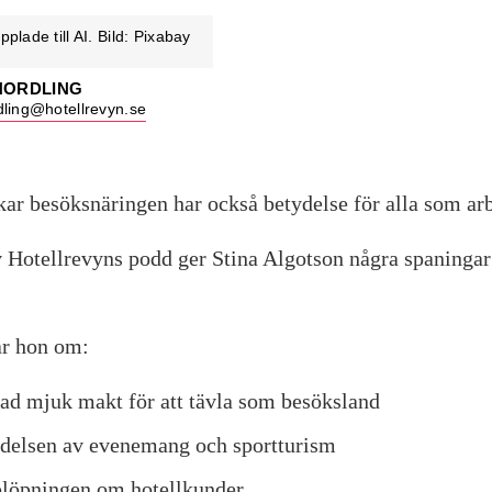
pplade till AI. Bild: Pixabay
NORDLING
dling@hotellrevyn.se
ar besöksnäringen har också betydelse för alla som arb
av Hotellrevyns podd ger Stina Algotson några spaningar
ar hon om:
lad mjuk makt för att tävla som besöksland
delsen av evenemang och sportturism
löpningen om hotellkunder