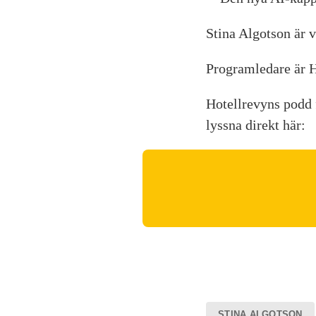
Stina Algotson är 
Programledare är H
Hotellrevyns podd f
lyssna direkt här:
STINA ALGOTSON