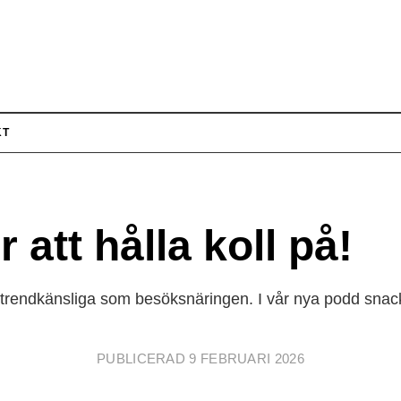
KT
 att hålla koll på!
 trendkänsliga som besöksnäringen. I vår nya podd sna
PUBLICERAD 9 FEBRUARI 2026