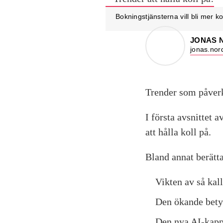
Bokningstjänsterna vill bli mer ko
JONAS 
jonas.nor
Trender som påverk
I första avsnittet 
att hålla koll på.
Bland annat berätt
Vikten av så kal
Den ökande bety
Den nya AI-kapp