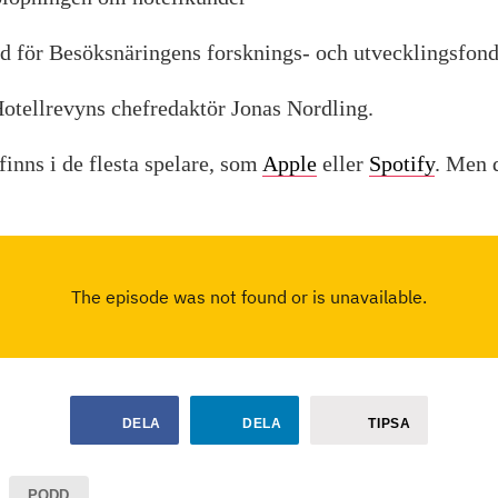
vd för Besöksnäringens forsknings- och utvecklingsfon
otellrevyns chefredaktör Jonas Nordling.
inns i de flesta spelare, som
Apple
eller
Spotify
. Men d
DELA
DELA
TIPSA
PODD