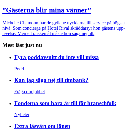
”Gästerna blir mina vänner”
Michelle Chamoun har de gyllene nycklarna till service på högsta
nivå. Som concierge på Hotel Rival skräddarsyr hon gästens upp­
levelse. Men ett önskemål måste hon säga nej till.
Mest läst just nu
Fyra poddavsnitt du inte vill missa
Podd
Kan jag säga nej till timbank?
Fråga om jobbet
Fonderna som bara är till för branschfolk
Nyheter
Extra läsvärt om lönen