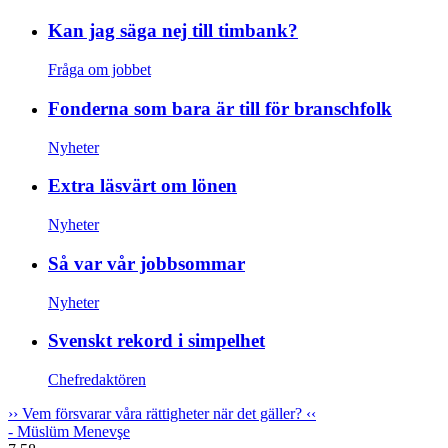
Kan jag säga nej till timbank?
Fråga om jobbet
Fonderna som bara är till för branschfolk
Nyheter
Extra läsvärt om lönen
Nyheter
Så var vår jobbsommar
Nyheter
Svenskt rekord i simpelhet
Chefredaktören
››
Vem försvarar våra rättigheter när det gäller?
‹‹
- Müslüm Menevşe