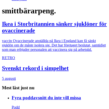
smittbärarpeng.
Ikea i Storbritannien sänker sjuklöner för
ovaccinerade
vaccin
Ovaccinerade anställda på Ikea i England kan få sänkt
sjuklön om de måste isolera sig. Det har företaget beslutat, samtidigt
som man erbjuder personalen att vaccinera sig på arbetstid.
RETRO
Svenskt rekord i simpelhet
5 augusti
Mest läst just nu
Fyra poddavsnitt du inte vill missa
Podd