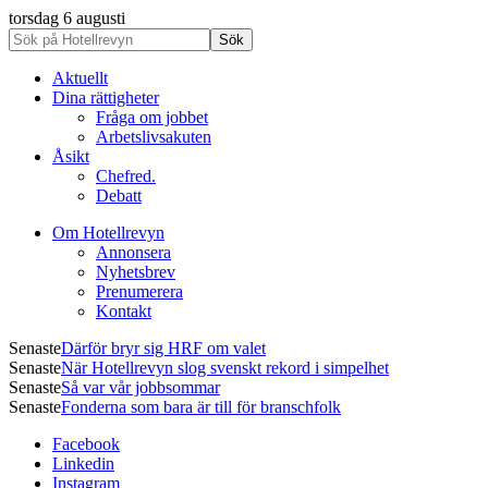
torsdag 6 augusti
Aktuellt
Dina rättigheter
Fråga om jobbet
Arbetslivsakuten
Åsikt
Chefred.
Debatt
Om Hotellrevyn
Annonsera
Nyhetsbrev
Prenumerera
Kontakt
Senaste
Därför bryr sig HRF om valet
Senaste
När Hotellrevyn slog svenskt rekord i simpelhet
Senaste
Så var vår jobbsommar
Senaste
Fonderna som bara är till för branschfolk
Facebook
Linkedin
Instagram