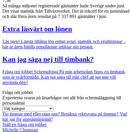
7,58
Så många miljoner registrerade gästnätter hade Sverige under juni.
Det visar statistik från Tillväxtverket. Det är rekord för en junimånad
och slår förra årets resultat på 7 337 891 gästnätter i juni.
Extra läsvärt om lönen
Läs igen!
Lägsta tillåtna lön enligt avtal, statistik och ersättningar –
här är årets hittills populäraste artiklar om pengar.
Kan jag säga nej till timbank?
Fråga om jobbet
Schemafråga
På min arbetsplats finns en timbank
som är svårförstådd. Kan jag säga till min chef att jag inte vill
använda den?
Fråga om jobbet
Experterna svarar på läsarfrågor om allt från schemaläggning till
personalmat
Tio timmar med eller utan rast?
Beräkna yrkesvana på timmar?
Vad
har jag för uppsägningstid?
Ställ en fråga om jobbet
Michelle Chamoun