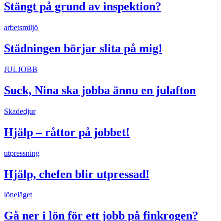
Stängt på grund av inspektion?
arbetsmiljö
Städningen börjar slita på mig!
JULJOBB
Suck, Nina ska jobba ännu en julafton
Skadedjur
Hjälp – råttor på jobbet!
utpressning
Hjälp, chefen blir utpressad!
löneläget
Gå ner i lön för ett jobb på finkrogen?