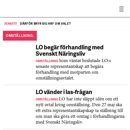
DÄRFÖR BRYR SIG HRF OM VALET
SENASTE
SE
OMSTÄLLNING.
LO begär förhandling med
Svenskt Näringsliv
OMSTÄLLNING
Som väntat beslutade LO:s
senaste representantskap att begära
förhandling med motparten om
omställningsavtalet.
LO vänder i las-frågan
OMSTÄLLNING
LO har inte släppt idén om ett
nytt avtal kring omställning. Den 27 maj ska
ett extra representantskapskap ta ställning till
om man ska göra ett omtag i förhandlingarna
med Svenskt Näringsliv.