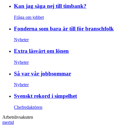
Kan jag säga nej till timbank?
Fråga om jobbet
Fonderna som bara är till för branschfolk
Nyheter
Extra läsvärt om lönen
Nyheter
Så var vår jobbsommar
Nyheter
Svenskt rekord i simpelhet
Chefredaktören
Arbetslivsakuten
mertid