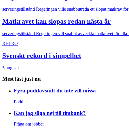
serveringstillstånd
Regeringen ville snabbutreda ett slopat matkrav för
Matkravet kan slopas redan nästa år
serveringstillstånd
Regeringen vill snabbt avveckla matkravet för alko
RETRO
Svenskt rekord i simpelhet
5 augusti
Mest läst just nu
Fyra poddavsnitt du inte vill missa
Podd
Kan jag säga nej till timbank?
Fråga om jobbet