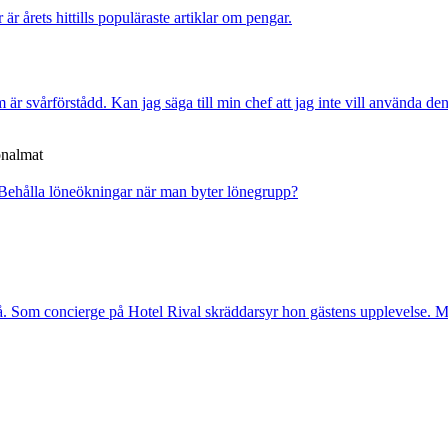
r är årets hittills populäraste artiklar om pengar.
är svårförstådd. Kan jag säga till min chef att jag inte vill använda de
onalmat
Behålla löneökningar när man byter lönegrupp?
. Som concierge på Hotel Rival skräddarsyr hon gästens upp­levelse. Me