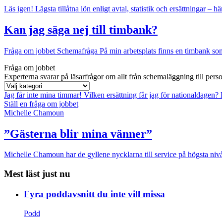
Läs igen!
Lägsta tillåtna lön enligt avtal, statistik och ersättningar – hä
Kan jag säga nej till timbank?
Fråga om jobbet
Schemafråga
På min arbetsplats finns en timbank som 
Fråga om jobbet
Experterna svarar på läsarfrågor om allt från schemaläggning till pers
Jag får inte mina timmar!
Vilken ersättning får jag för nationaldagen?
Ställ en fråga om jobbet
Michelle Chamoun
”Gästerna blir mina vänner”
Michelle Chamoun har de gyllene nycklarna till service på högsta nivå
Mest läst just nu
Fyra poddavsnitt du inte vill missa
Podd