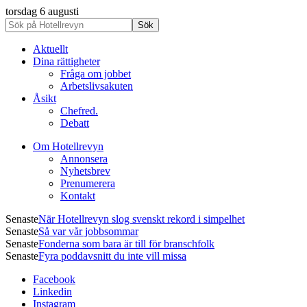
torsdag 6 augusti
Aktuellt
Dina rättigheter
Fråga om jobbet
Arbetslivsakuten
Åsikt
Chefred.
Debatt
Om Hotellrevyn
Annonsera
Nyhetsbrev
Prenumerera
Kontakt
Senaste
När Hotellrevyn slog svenskt rekord i simpelhet
Senaste
Så var vår jobbsommar
Senaste
Fonderna som bara är till för branschfolk
Senaste
Fyra poddavsnitt du inte vill missa
Facebook
Linkedin
Instagram