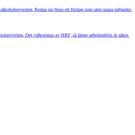
 alkoholservering. Redan nu finns ett förslag som sägs spara miljarder.
holservering. Det välkomnas av HRF, så länge arbetsmiljön är säker.