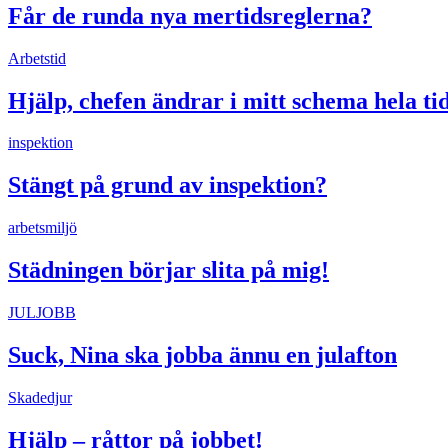
Får de runda nya mertidsreglerna?
Arbetstid
Hjälp, chefen ändrar i mitt schema hela ti
inspektion
Stängt på grund av inspektion?
arbetsmiljö
Städningen börjar slita på mig!
JULJOBB
Suck, Nina ska jobba ännu en julafton
Skadedjur
Hjälp – råttor på jobbet!