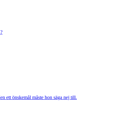
n?
n ett önskemål måste hon säga nej till.