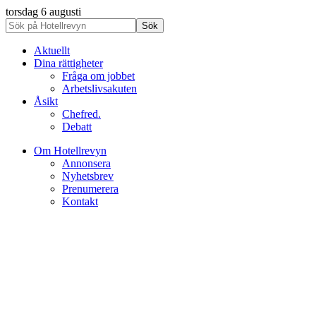
torsdag 6 augusti
Aktuellt
Dina rättigheter
Fråga om jobbet
Arbetslivsakuten
Åsikt
Chefred.
Debatt
Om Hotellrevyn
Annonsera
Nyhetsbrev
Prenumerera
Kontakt