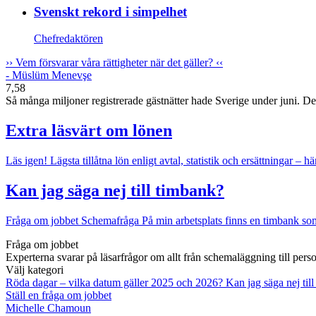
Svenskt rekord i simpelhet
Chefredaktören
››
Vem försvarar våra rättigheter när det gäller?
‹‹
- Müslüm Menevşe
7,58
Så många miljoner registrerade gästnätter hade Sverige under juni. Det v
Extra läsvärt om lönen
Läs igen!
Lägsta tillåtna lön enligt avtal, statistik och ersättningar – hä
Kan jag säga nej till timbank?
Fråga om jobbet
Schemafråga
På min arbetsplats finns en timbank som 
Fråga om jobbet
Experterna svarar på läsarfrågor om allt från schemaläggning till pers
Välj kategori
Röda dagar – vilka datum gäller 2025 och 2026?
Kan jag säga nej til
Ställ en fråga om jobbet
Michelle Chamoun