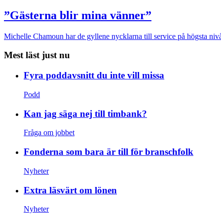
”Gästerna blir mina vänner”
Michelle Chamoun har de gyllene nycklarna till service på högsta nivå
Mest läst just nu
Fyra poddavsnitt du inte vill missa
Podd
Kan jag säga nej till timbank?
Fråga om jobbet
Fonderna som bara är till för branschfolk
Nyheter
Extra läsvärt om lönen
Nyheter