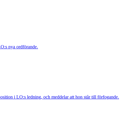
LO:s nya ordförande.
ition i LO:s ledning, och meddelar att hon står till förfogande.