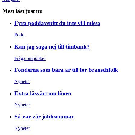
Mest läst just nu
Fyra poddavsnitt du inte vill missa
Podd
Kan jag säga nej till timbank?
Fråga om jobbet
Fonderna som bara är till för branschfolk
Nyheter
Extra läsvärt om lönen
Nyheter
Så var vår jobbsommar
Nyheter