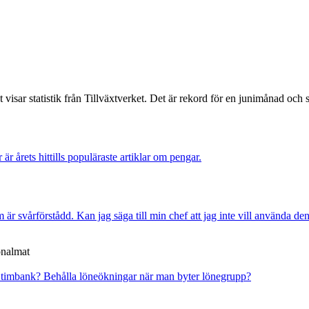
isar statistik från Tillväxtverket. Det är rekord för en junimånad och slå
r är årets hittills populäraste artiklar om pengar.
är svårförstådd. Kan jag säga till min chef att jag inte vill använda de
onalmat
l timbank?
Behålla löneökningar när man byter lönegrupp?