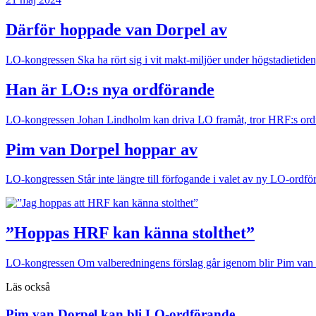
Därför hoppade van Dorpel av
LO-kongressen
Ska ha rört sig i vit makt-miljöer under högstadietiden
Han är LO:s nya ordförande
LO-kongressen
Johan Lindholm kan driva LO framåt, tror HRF:s ord
Pim van Dorpel hoppar av
LO-kongressen
Står inte längre till förfogande i valet av ny LO-ordfö
”Hoppas HRF kan känna stolthet”
LO-kongressen
Om valberedningens förslag går igenom blir Pim van
Läs också
Pim van Dorpel kan bli LO-ordförande