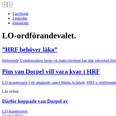
‹
›
Facebook
Linkedin
Instagram
LO-ordförandevalet.
”HRF behöver läka”
förtroende
Ungdomsåren inom vit makt-rörelsen har inte påverkat förtr
Pim van Dorpel vill vara kvar i HRF
LO-kongressen
I ett uttalande säger Malin Ackholt, HRF:s ordförande,
Läs också
Därför hoppade van Dorpel av
LO-kongressen
21 maj 2024