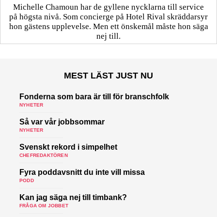
Michelle Chamoun har de gyllene nycklarna till service
på högsta nivå. Som concierge på Hotel Rival skräddarsyr
hon gästens upp­levelse. Men ett önskemål måste hon säga
nej till.
MEST LÄST JUST NU
Fonderna som bara är till för branschfolk
NYHETER
Så var vår jobbsommar
NYHETER
Svenskt rekord i simpelhet
CHEFREDAKTÖREN
Fyra poddavsnitt du inte vill missa
PODD
Kan jag säga nej till timbank?
FRÅGA OM JOBBET