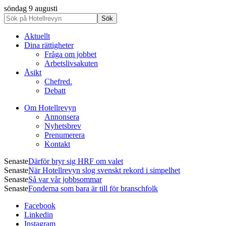
söndag 9 augusti
Aktuellt
Dina rättigheter
Fråga om jobbet
Arbetslivsakuten
Åsikt
Chefred.
Debatt
Om Hotellrevyn
Annonsera
Nyhetsbrev
Prenumerera
Kontakt
Senaste
Därför bryr sig HRF om valet
Senaste
När Hotellrevyn slog svenskt rekord i simpelhet
Senaste
Så var vår jobbsommar
Senaste
Fonderna som bara är till för branschfolk
Facebook
Linkedin
Instagram