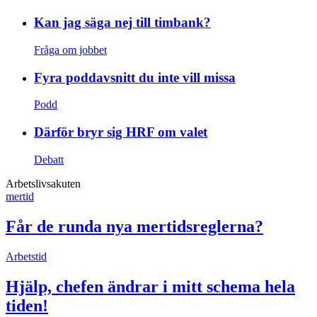
Kan jag säga nej till timbank?
Fråga om jobbet
Fyra poddavsnitt du inte vill missa
Podd
Därför bryr sig HRF om valet
Debatt
Arbetslivsakuten
mertid
Får de runda nya mertidsreglerna?
Arbetstid
Hjälp, chefen ändrar i mitt schema hela
tiden!