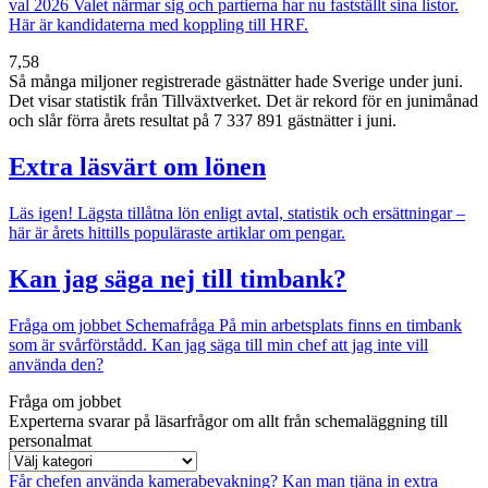
val 2026
Valet närmar sig och partierna har nu fastställt sina listor.
Här är kandidaterna med koppling till HRF.
7,58
Så många miljoner registrerade gästnätter hade Sverige under juni.
Det visar statistik från Tillväxtverket. Det är rekord för en junimånad
och slår förra årets resultat på 7 337 891 gästnätter i juni.
Extra läsvärt om lönen
Läs igen!
Lägsta tillåtna lön enligt avtal, statistik och ersättningar –
här är årets hittills populäraste artiklar om pengar.
Kan jag säga nej till timbank?
Fråga om jobbet
Schemafråga
På min arbetsplats finns en timbank
som är svårförstådd. Kan jag säga till min chef att jag inte vill
använda den?
Fråga om jobbet
Experterna svarar på läsarfrågor om allt från schemaläggning till
personalmat
Får chefen använda kamerabevakning?
Kan man tjäna in extra