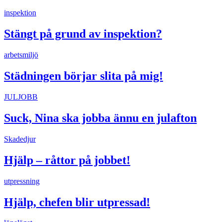
inspektion
Stängt på grund av inspektion?
arbetsmiljö
Städningen börjar slita på mig!
JULJOBB
Suck, Nina ska jobba ännu en julafton
Skadedjur
Hjälp – råttor på jobbet!
utpressning
Hjälp, chefen blir utpressad!