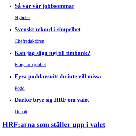
Så var vår jobbsommar
Nyheter
Svenskt rekord i simpelhet
Chefredaktören
Kan jag säga nej till timbank?
Fråga om jobbet
Fyra poddavsnitt du inte vill missa
Podd
Därför bryr sig HRF om valet
Debatt
HRF:arna som ställer upp i valet