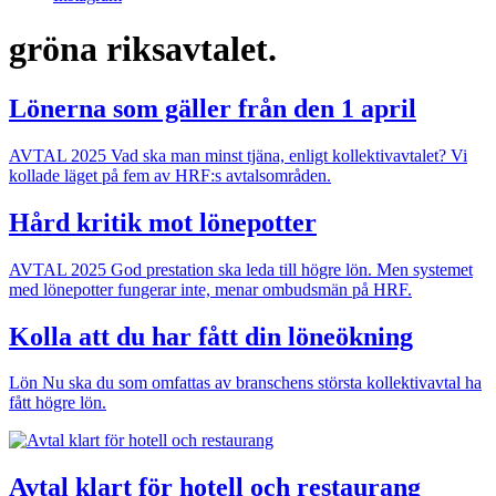
gröna riksavtalet.
Lönerna som gäller från den 1 april
AVTAL 2025
Vad ska man minst tjäna, enligt kollektivavtalet? Vi
kollade läget på fem av HRF:s avtalsområden.
Hård kritik mot lönepotter
AVTAL 2025
God prestation ska leda till högre lön. Men systemet
med lönepotter fungerar inte, menar ombudsmän på HRF.
Kolla att du har fått din löneökning
Lön
Nu ska du som omfattas av branschens största kollektivavtal ha
fått högre lön.
Avtal klart för hotell och restaurang