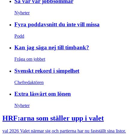
Så var vår jobbsommar
Nyheter
Fyra poddavsnitt du inte vill missa
Podd
Kan jag säga nej till timbank?
Fråga om jobbet
Svenskt rekord i simpelhet
Chefredaktören
Extra läsvärt om lönen
Nyheter
HRF:arna som ställer upp i valet
val 2026
Valet närmar sig och partierna har nu fastställt sina listor.