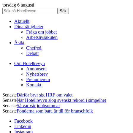
torsdag 6 augusti
Aktuellt
Dina rättigheter
Fråga om jobbet
Arbetslivsakuten
Åsikt
Chefred.
Debatt
Om Hotellrevyn
Annonsera
Nyhetsbrev
Prenumerera
Kontakt
Senaste
Därför bryr sig HRF om valet
Senaste
När Hotellrevyn slog svenskt rekord i simpelhet
Senaste
Så var vår jobbsommar
Senaste
Fonderna som bara är till för branschfolk
Facebook
Linkedin
Instagram