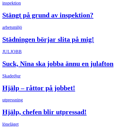
inspektion
Stängt på grund av inspektion?
arbetsmiljö
Städningen börjar slita på mig!
JULJOBB
Suck, Nina ska jobba ännu en julafton
Skadedjur
Hjälp – råttor på jobbet!
utpressning
Hjälp, chefen blir utpressad!
löneläget