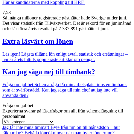
Här är kandidaterna med koppling till HRF.
7,58
Så många miljoner registrerade gästnätter hade Sverige under juni.
Det visar statistik från Tillväxtverket. Det är rekord för en junimånad
och slår förra årets resultat på 7 337 891 gästnätter i juni.
Extra läsvärt om lönen
Läs igen!
Lägsta tillåtna lön enligt avtal, statistik och ersättningar –
här är årets hittills populäraste artiklar om pengar.
Kan jag säga nej till timbank?
Fråga om jobbet
Schemafråga
På min arbetsplats finns en timbank
som är svårförstådd. Kan jag säga till min chef att jag inte vill
använda den?
Fråga om jobbet
Experterna svarar på läsarfrågor om allt från schemaläggning till
personalmat
Jag får inte mina timmar!
Byte från timlön till månadslön – hur
räknar jag?
Behålla löneökningar när man byter lönegrupp?