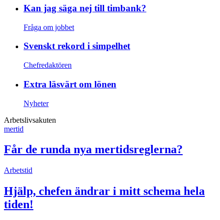
Kan jag säga nej till timbank?
Fråga om jobbet
Svenskt rekord i simpelhet
Chefredaktören
Extra läsvärt om lönen
Nyheter
Arbetslivsakuten
mertid
Får de runda nya mertidsreglerna?
Arbetstid
Hjälp, chefen ändrar i mitt schema hela
tiden!