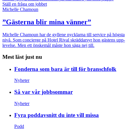
Ställ en fråga om jobbet
Michelle Chamoun
”Gästerna blir mina vänner”
Michelle Chamoun har de gyllene nycklarna till service på högsta
nivå. Som concierge på Hotel Rival skräddarsyr hon gästens upp­
levelse. Men ett önskemål måste hon säga nej till.
Mest läst just nu
Fonderna som bara är till för branschfolk
Nyheter
Så var vår jobbsommar
Nyheter
Fyra poddavsnitt du inte vill missa
Podd