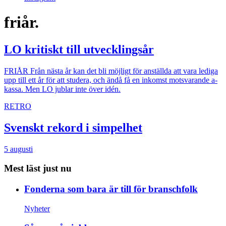
friår.
LO kritiskt till utvecklingsår
FRIÅR
Från nästa år kan det bli möjligt för anställda att vara lediga
upp till ett år för att studera, och ändå få en inkomst motsvarande a-
kassa. Men LO jublar inte över idén.
RETRO
Svenskt rekord i simpelhet
5 augusti
Mest läst just nu
Fonderna som bara är till för branschfolk
Nyheter