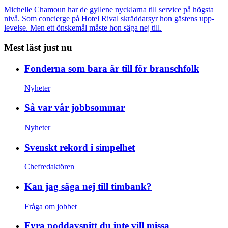
Michelle Chamoun har de gyllene nycklarna till service på högsta
nivå. Som concierge på Hotel Rival skräddarsyr hon gästens upp­
levelse. Men ett önskemål måste hon säga nej till.
Mest läst just nu
Fonderna som bara är till för branschfolk
Nyheter
Så var vår jobbsommar
Nyheter
Svenskt rekord i simpelhet
Chefredaktören
Kan jag säga nej till timbank?
Fråga om jobbet
Fyra poddavsnitt du inte vill missa