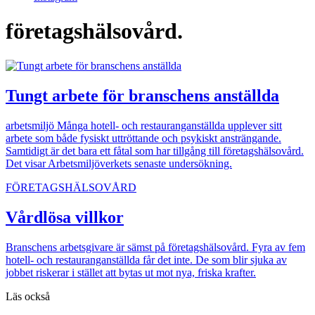
företagshälsovård.
Tungt arbete för branschens anställda
arbetsmiljö
Många hotell- och restauranganställda upplever sitt
arbete som både fysiskt uttröttande och psykiskt ansträngande.
Samtidigt är det bara ett fåtal som har tillgång till företagshälsovård.
Det visar Arbetsmiljöverkets senaste undersökning.
FÖRETAGSHÄLSOVÅRD
Vårdlösa villkor
Branschens arbetsgivare är sämst på företagshälsovård. Fyra av fem
hotell- och restauranganställda får det inte. De som blir sjuka av
jobbet riskerar i stället att bytas ut mot nya, friska krafter.
Läs också