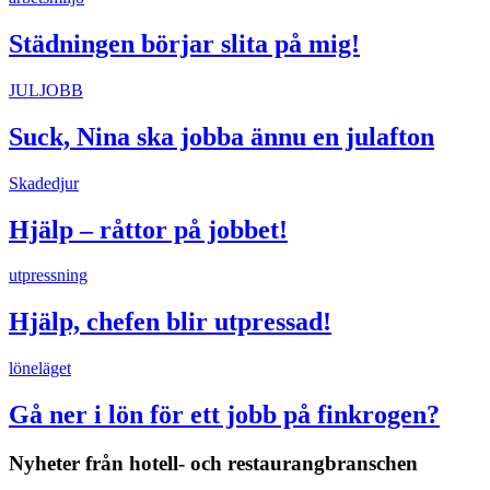
Städningen börjar slita på mig!
JULJOBB
Suck, Nina ska jobba ännu en julafton
Skadedjur
Hjälp – råttor på jobbet!
utpressning
Hjälp, chefen blir utpressad!
löneläget
Gå ner i lön för ett jobb på finkrogen?
Nyheter från hotell- och restaurangbranschen