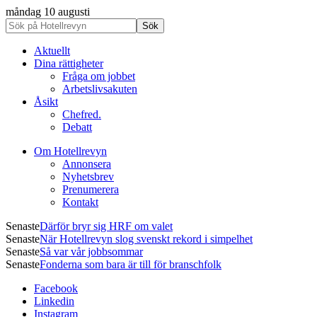
måndag 10 augusti
Aktuellt
Dina rättigheter
Fråga om jobbet
Arbetslivsakuten
Åsikt
Chefred.
Debatt
Om Hotellrevyn
Annonsera
Nyhetsbrev
Prenumerera
Kontakt
Senaste
Därför bryr sig HRF om valet
Senaste
När Hotellrevyn slog svenskt rekord i simpelhet
Senaste
Så var vår jobbsommar
Senaste
Fonderna som bara är till för branschfolk
Facebook
Linkedin
Instagram