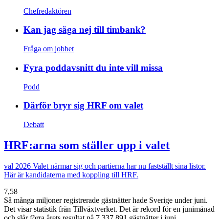
Chefredaktören
Kan jag säga nej till timbank?
Fråga om jobbet
Fyra poddavsnitt du inte vill missa
Podd
Därför bryr sig HRF om valet
Debatt
HRF:arna som ställer upp i valet
val 2026
Valet närmar sig och partierna har nu fastställt sina listor.
Här är kandidaterna med koppling till HRF.
7,58
Så många miljoner registrerade gästnätter hade Sverige under juni.
Det visar statistik från Tillväxtverket. Det är rekord för en junimånad
och slår förra årets resultat på 7 337 891 gästnätter i juni.