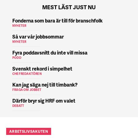
MEST LÄST JUST NU
Fonderna som bara är till för branschfolk
NYHETER
Så var vår jobbsommar
NYHETER
Fyra poddavsnitt du inte vill missa
PODD
Svenskt rekord i simpelhet
CHEFREDAKTÖREN
Kan jag säga nej till timbank?
FRÅGA OM JOBBET
Därför bryr sig HRF om valet
DEBATT
ARBETSLIVSAKUTEN