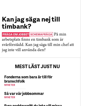
Kan jag säga nej till
timbank?
FRÅGA OM JOBBET
SCHEMAFRÅGA
På min
arbetsplats finns en timbank som är
svårförstådd. Kan jag säga till min chef att
jag inte vill använda den?
MEST LÄST JUST NU
Fonderna som bara är till för
branschfolk
NYHETER
Så var vår jobbsommar
NYHETER
Fyra poddavsnitt du inte vill missa