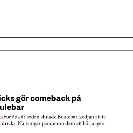
T
icks gör comeback på
ulebar
KS
För åtta år sedan slutade Boulebar-kedjan att ta
 dricks. Nu tvingar pandemin dem att börja igen.