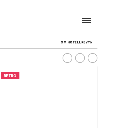
OM HOTELLREVYN
NÄR HOTELLREVYN SLOG SVENSKT REKORD I SIMPELHET
SENASTE
RETRO
Svenskt rekord i simpelhet