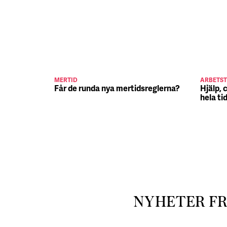
MERTID
ARBETST
Får de runda nya mertidsreglerna?
Hjälp, 
hela ti
NYHETER F