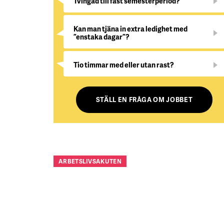
Tvingad till fast semesterperiod?
Kan man tjäna in extra ledighet med
”enstaka dagar”?
Tio timmar med eller utan rast?
STÄLL EN FRÅGA OM JOBBET
ARBETSLIVSAKUTEN