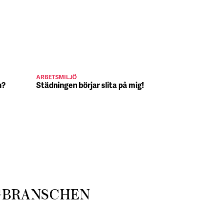
ARBETSMILJÖ
JULJOBB
n?
Städningen börjar slita på mig!
Suck, Nina 
julafton
GBRANSCHEN