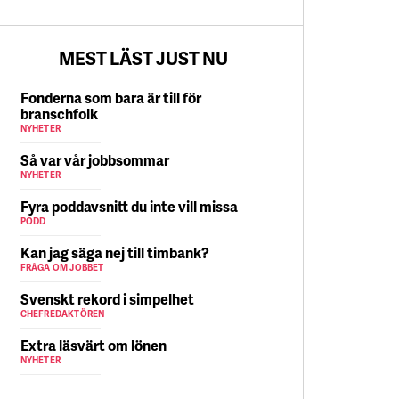
5 AUGUSTI
MEST LÄST JUST NU
Fonderna som bara är till för
branschfolk
NYHETER
Så var vår jobbsommar
NYHETER
Fyra poddavsnitt du inte vill missa
PODD
Kan jag säga nej till timbank?
FRÅGA OM JOBBET
Svenskt rekord i simpelhet
CHEFREDAKTÖREN
Extra läsvärt om lönen
NYHETER