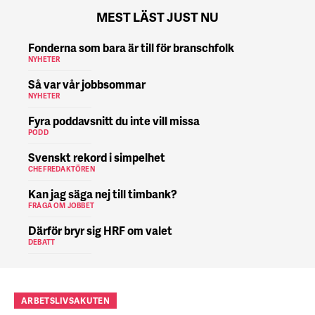
MEST LÄST JUST NU
Fonderna som bara är till för branschfolk
NYHETER
Så var vår jobbsommar
NYHETER
Fyra poddavsnitt du inte vill missa
PODD
Svenskt rekord i simpelhet
CHEFREDAKTÖREN
Kan jag säga nej till timbank?
FRÅGA OM JOBBET
Därför bryr sig HRF om valet
DEBATT
ARBETSLIVSAKUTEN