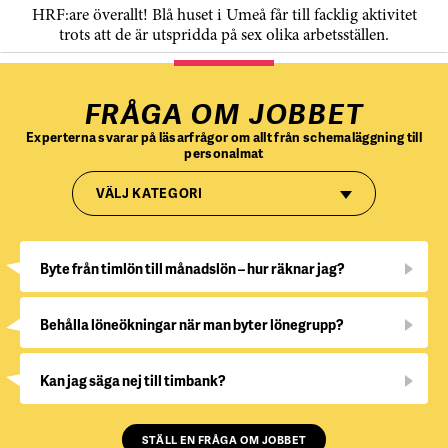
HRF:are överallt! Blå huset i Umeå får till facklig aktivitet
trots att de är utspridda på sex olika arbetsställen.
FRÅGA OM JOBBET
Experterna svarar på läsarfrågor om allt från schemaläggning till
personalmat
VÄLJ KATEGORI
Byte från timlön till månadslön – hur räknar jag?
Behålla löneökningar när man byter lönegrupp?
Kan jag säga nej till timbank?
STÄLL EN FRÅGA OM JOBBET