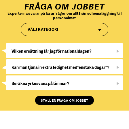
FRÅGA OM JOBBET
Experterna svarar på läsarfrågor om allt från schemaläggning till
personalmat
VÄLJ KATEGORI
Vilken ersättning får jag för nationaldagen?
Kan man tjäna in extra ledighet med ”enstaka dagar”?
Beräkna yrkesvana på timmar?
STÄLL EN FRÅGA OM JOBBET