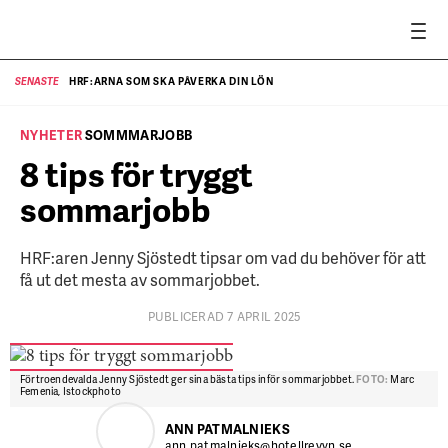
HRF:ARNA SOM SKA PÅVERKA DIN LÖN
SENASTE
SE
NYHETER
SOMMMARJOBB
8 tips för tryggt
sommarjobb
HRF:aren Jenny Sjöstedt tipsar om vad du behöver för att
få ut det mesta av sommarjobbet.
PUBLICERAD 7 APRIL 2025
Förtroendevalda Jenny Sjöstedt ger sina bästa tips inför sommarjobbet.
FOTO:
Marc
Femenia, Istockphoto
ANN PATMALNIEKS
ann.patmalnieks@hotellrevyn.se