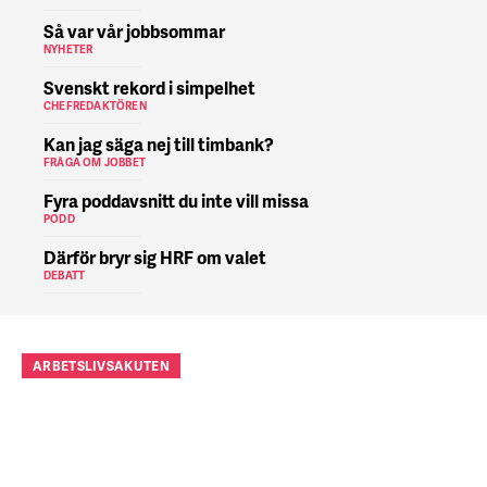
Så var vår jobbsommar
NYHETER
Svenskt rekord i simpelhet
CHEFREDAKTÖREN
Kan jag säga nej till timbank?
FRÅGA OM JOBBET
Fyra poddavsnitt du inte vill missa
PODD
Därför bryr sig HRF om valet
DEBATT
ARBETSLIVSAKUTEN