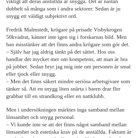
viktigt att deras anställda är snygga. Det är nästan
dubbelt så många som i andra sektorer. Sedan är ju
snygg ett väldigt subjektivt ord.
Fredrik Malmstedt, krögare på prisade Visbykrogen
50kvadrat, känner inte igen sig i forskarnas bild. Men
han misstänker att det finns andra krögare som gör det.
– Själv har jag aldrig tänkt på det sättet. Hos oss
handlar det mycket mer om kompetens, att man är bra
på jobbet. Sedan bryr jag mig inte om personen är smal
eller tjock eller snygg.
– Men det finns säkert mindre seriösa arbetsgivare som
tänker så. Att en snygg liten snärta i baren drar fler
grabbar till en strandkrog eller en nattklubb.
Men i undersökningen märktes inga samband mellan
lönsamhet och snygg personal.
– Vi kunde inte se att det finns något samband mellan
lönsamhet och estetiska krav på de anställda. Faktum är