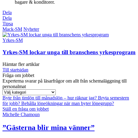
bagare & konditorer.
Dela
Dela
Tipsa
Mack-SM
Nyheter
Yrkes-SM
Yrkes-SM lockar unga till branschens yrkesprogram
Hämtar fler artiklar
Till startsidan
Fråga om jobbet
Experterna svarar på läsarfrågor om allt från schemaläggning till
personalmat
Byte från timlön till månadslön – hur räknar jag?
Bryta semestern
för jobb?
Behålla löneökningar när man byter lönegrupp?
Ställ en fråga om jobbet
Michelle Chamoun
”Gästerna blir mina vänner”