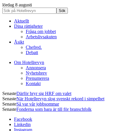
lördag 8 augusti
Aktuellt
Dina rättigheter
Fråga om jobbet
Arbetslivsakuten
Åsikt
Chefred.
Debatt
Om Hotellrevyn
Annonsera
Nyhetsbrev
Prenumerera
Kontakt
Senaste
Därför bryr sig HRF om valet
Senaste
När Hotellrevyn slog svenskt rekord i simpelhet
Senaste
Så var vår jobbsommar
Senaste
Fonderna som bara är till för branschfolk
Facebook
Linkedin
Instagram