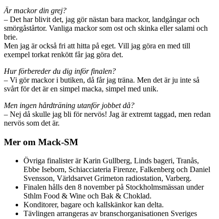
Är mackor din grej?
– Det har blivit det, jag gör nästan bara mackor, landgångar och
smörgåstårtor. Vanliga mackor som ost och skinka eller salami och
brie.
Men jag är också fri att hitta på eget. Vill jag göra en med till
exempel torkat renkött får jag göra det.
Hur förbereder du dig inför finalen?
– Vi gör mackor i butiken, då får jag träna. Men det är ju inte så
svårt för det är en simpel macka, simpel med unik.
Men ingen hårdträning utanför jobbet då?
– Nej då skulle jag bli för nervös! Jag är extremt taggad, men redan
nervös som det är.
Mer om Mack-SM
Övriga finalister är Karin Gullberg, Linds bageri, Tranås,
Ebbe Iseborn, Schiacciateria Firenze, Falkenberg och Daniel
Svensson, Världsarvet Grimeton radiostation, Varberg.
Finalen hålls den 8 november på Stockholmsmässan under
Sthlm Food & Wine och Bak & Choklad.
Konditorer, bagare och kallskänkor kan delta.
Tävlingen arrangeras av branschorganisationen Sveriges