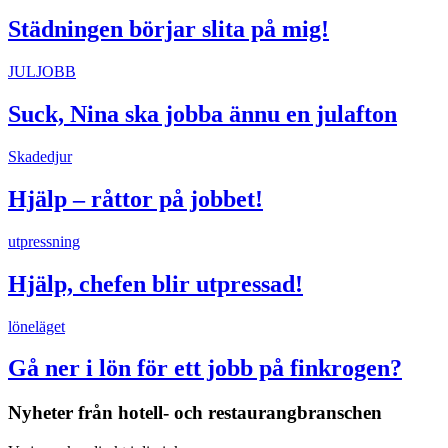
Städningen börjar slita på mig!
JULJOBB
Suck, Nina ska jobba ännu en julafton
Skadedjur
Hjälp – råttor på jobbet!
utpressning
Hjälp, chefen blir utpressad!
löneläget
Gå ner i lön för ett jobb på finkrogen?
Nyheter från hotell- och restaurangbranschen