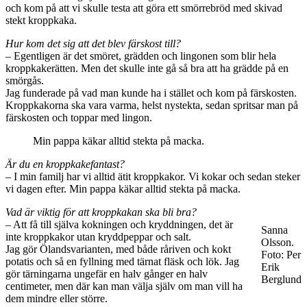
och kom på att vi skulle testa att göra ett smörrebröd med skivad
stekt kroppkaka.
Hur kom det sig att det blev färskost till?
– Egentligen är det smöret, grädden och lingonen som blir hela
kroppkakerätten. Men det skulle inte gå så bra att ha grädde på en
smörgås.
Jag funderade på vad man kunde ha i stället och kom på färskosten.
Kroppkakorna ska vara varma, helst nystekta, sedan spritsar man på
färskosten och toppar med lingon.
Min pappa käkar alltid stekta på macka.
Är du en kroppkakefantast?
– I min familj har vi alltid ätit kroppkakor. Vi kokar och sedan steker
vi dagen efter. Min pappa käkar alltid stekta på macka.
Vad är viktig för att kroppkakan ska bli bra?
­– Att få till själva kokningen och kryddningen, det är
Sanna
inte kroppkakor utan kryddpeppar och salt.
Olsson.
Jag gör Ölandsvarianten, med både råriven och kokt
Foto: Per
potatis och så en fyllning med tärnat fläsk och lök. Jag
Erik
gör tärningarna ungefär en halv gånger en halv
Berglund
centimeter, men där kan man välja själv om man vill ha
dem mindre eller större.