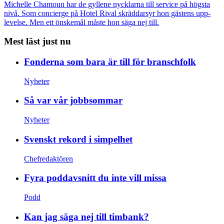
Michelle Chamoun har de gyllene nycklarna till service på högsta
nivå. Som concierge på Hotel Rival skräddarsyr hon gästens upp­
levelse. Men ett önskemål måste hon säga nej till.
Mest läst just nu
Fonderna som bara är till för branschfolk
Nyheter
Så var vår jobbsommar
Nyheter
Svenskt rekord i simpelhet
Chefredaktören
Fyra poddavsnitt du inte vill missa
Podd
Kan jag säga nej till timbank?