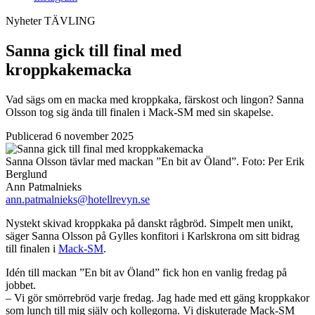
Nyheter
TÄVLING
Sanna gick till final med
kroppkakemacka
Vad sägs om en macka med kroppkaka, färskost och lingon? Sanna
Olsson tog sig ända till finalen i Mack-SM med sin skapelse.
Publicerad 6 november 2025
Sanna Olsson tävlar med mackan ”En bit av Öland”.
Foto:
Per Erik
Berglund
Ann Patmalnieks
ann.patmalnieks@hotellrevyn.se
Nystekt skivad kroppkaka på danskt rågbröd. Simpelt men unikt,
säger Sanna Olsson på Gylles konfitori i Karlskrona om sitt bidrag
till finalen i
Mack-SM
.
Idén till mackan ”En bit av Öland” fick hon en vanlig fredag på
jobbet.
– Vi gör smörrebröd varje fredag. Jag hade med ett gäng kroppkakor
som lunch till mig själv och kollegorna. Vi diskuterade Mack-SM