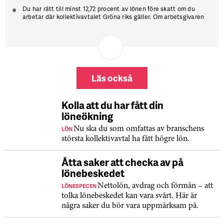
Du har rätt till minst 12,72 procent av lönen före skatt om du
arbetar där kollektivavtalet Gröna riks gäller. Om arbetsgivaren
inte har kollektivavtal gäller minst 12 procent.
Det finns minimibelopp för semesterlön per dag. En anställd som
fyllt 20 ska i år ha fått minst 1 620 kronor per dag, även om den
vanliga lönen skulle ligga lägre.
Semesterersättning är betalning för semesterdagar som du inte
hunnit ta ut när du slutar en anställning. Den ska betalas ut på
Läs också
slutlönen och finnas med på lönebeskedet.
Kolla att du har fått din
löneökning
LÖN
Nu ska du som omfattas av branschens
största kollektivavtal ha fått högre lön.
Åtta saker att checka av på
lönebeskedet
LÖNESPECEN
Nettolön, avdrag och förmån – att
tolka lönebeskedet kan vara svårt. Här är
några saker du bör vara uppmärksam på.