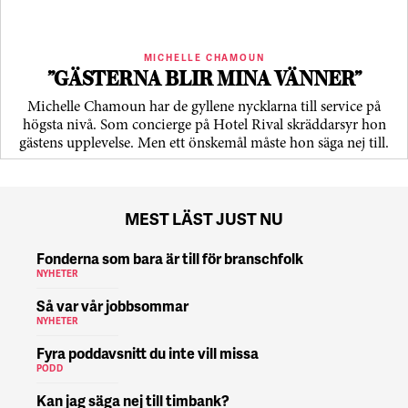
MICHELLE CHAMOUN
”GÄSTERNA BLIR MINA VÄNNER”
Michelle Chamoun har de gyllene nycklarna till service på
högsta nivå. Som concierge på Hotel Rival skräddarsyr hon
gästens upp­levelse. Men ett önskemål måste hon säga nej till.
MEST LÄST JUST NU
Fonderna som bara är till för branschfolk
NYHETER
Så var vår jobbsommar
NYHETER
Fyra poddavsnitt du inte vill missa
PODD
Kan jag säga nej till timbank?