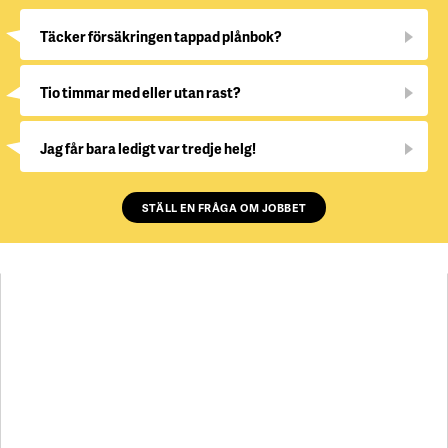
Täcker försäkringen tappad plånbok?
Tio timmar med eller utan rast?
Jag får bara ledigt var tredje helg!
STÄLL EN FRÅGA OM JOBBET