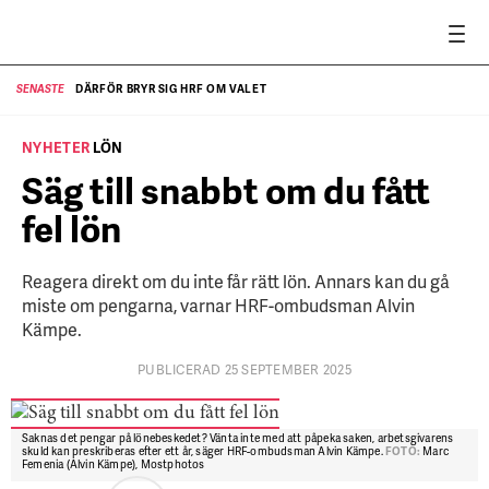
DÄRFÖR BRYR SIG HRF OM VALET
SENASTE
SE
NYHETER
LÖN
Säg till snabbt om du fått
fel lön
Reagera direkt om du inte får rätt lön. Annars kan du gå
miste om pengarna, varnar HRF-ombudsman Alvin
Kämpe.
PUBLICERAD 25 SEPTEMBER 2025
Saknas det pengar på lönebeskedet? Vänta inte med att påpeka saken, arbetsgivarens
skuld kan preskriberas efter ett år, säger HRF-ombudsman Alvin Kämpe.
FOTO:
Marc
Femenia (Alvin Kämpe), Mostphotos