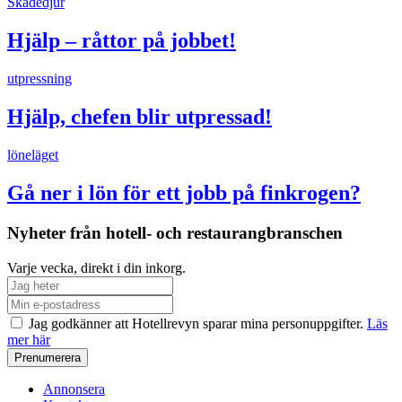
Skadedjur
Hjälp – råttor på jobbet!
utpressning
Hjälp, chefen blir utpressad!
löneläget
Gå ner i lön för ett jobb på finkrogen?
Nyheter från hotell- och restaurangbranschen
Varje vecka, direkt i din inkorg.
Jag godkänner att Hotellrevyn sparar mina personuppgifter.
Läs
mer här
Annonsera