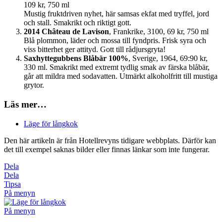
109 kr, 750 ml
Mustig fruktdriven nyhet, här samsas ekfat med tryffel, jord
och stall. Smakrikt och riktigt gott.
2014 Château de Lavison
, Frankrike, 3100, 69 kr, 750 ml
Blå plommon, läder och mossa till fyndpris. Frisk syra och
viss bitterhet ger attityd. Gott till rådjursgryta!
Saxhyttegubbens Blåbär 100%
, Sverige, 1964, 69:90 kr,
330 ml. Smakrikt med extremt tydlig smak av färska blåbär,
går att mildra med sodavatten. Utmärkt alkoholfritt till mustiga
grytor.
Läs mer…
Läge för långkok
Den här artikeln är från Hotellrevyns tidigare webbplats. Därför kan
det till exempel saknas bilder eller finnas länkar som inte fungerar.
Dela
Dela
Tipsa
På menyn
På menyn