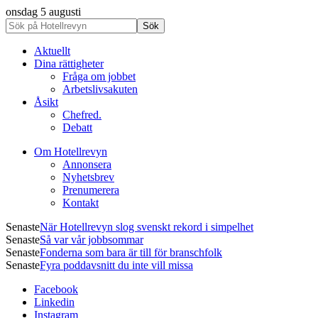
onsdag 5 augusti
Aktuellt
Dina rättigheter
Fråga om jobbet
Arbetslivsakuten
Åsikt
Chefred.
Debatt
Om Hotellrevyn
Annonsera
Nyhetsbrev
Prenumerera
Kontakt
Senaste
När Hotellrevyn slog svenskt rekord i simpelhet
Senaste
Så var vår jobbsommar
Senaste
Fonderna som bara är till för branschfolk
Senaste
Fyra poddavsnitt du inte vill missa
Facebook
Linkedin
Instagram