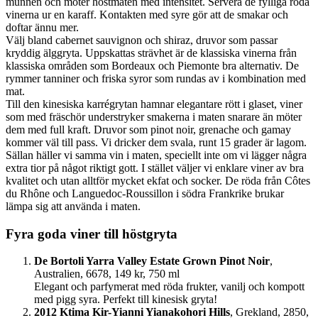
munnen och möter höstmaten med intensitet. Servera de fylliga röda
vinerna ur en karaff. Kontakten med syre gör att de smakar och
doftar ännu mer.
Välj bland cabernet sauvignon och shiraz, druvor som passar
kryddig älggryta. Uppskattas strävhet är de klassiska vinerna från
klassiska områden som Bordeaux och Piemonte bra alternativ. De
rymmer tanniner och friska syror som rundas av i kombination med
mat.
Till den kinesiska karrégrytan hamnar elegantare rött i glaset, viner
som med fräschör understryker smakerna i maten snarare än möter
dem med full kraft. Druvor som pinot noir, grenache och gamay
kommer väl till pass. Vi dricker dem svala, runt 15 grader är lagom.
Sällan häller vi samma vin i maten, speciellt inte om vi lägger några
extra tior på något riktigt gott. I stället väljer vi enklare viner av bra
kvalitet och utan alltför mycket ekfat och socker. De röda ­från Côtes
du Rhône och Languedoc-Roussillon i södra Frankrike brukar
lämpa sig att använda i maten.
Fyra goda viner till höstgryta
De Bortoli Yarra Valley Estate Grown Pinot Noir
,
Australien, 6678, 149 kr, 750 ml
Elegant och parfymerat med röda frukter, vanilj och kompott
med pigg syra. Perfekt till kinesisk gryta!
2012 Ktima Kir-Yianni Yianakohori Hills
, Grekland, 2850,