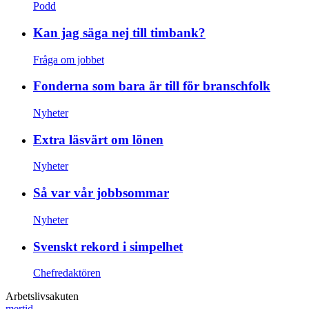
Podd
Kan jag säga nej till timbank?
Fråga om jobbet
Fonderna som bara är till för branschfolk
Nyheter
Extra läsvärt om lönen
Nyheter
Så var vår jobbsommar
Nyheter
Svenskt rekord i simpelhet
Chefredaktören
Arbetslivsakuten
mertid