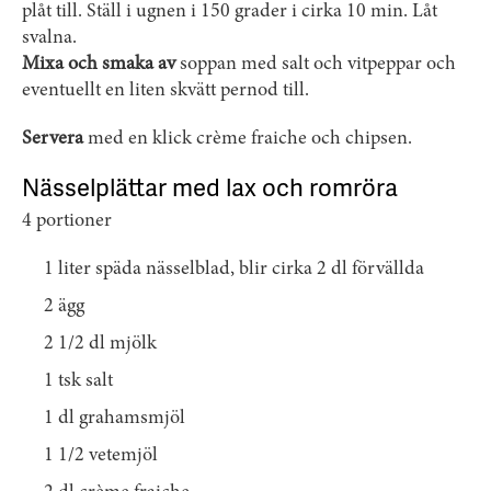
plåt till. Ställ i ugnen i 150 grader i cirka 10 min. Låt
svalna.
Mixa och smaka av
soppan med salt och vitpeppar och
eventuellt en liten skvätt pernod till.
Servera
med en klick crème ­fraiche och chipsen.
Nässelplättar med lax och romröra
4 portioner
1 liter späda nässelblad, blir cirka 2 dl förvällda
2 ägg
2 1/2 dl mjölk
1 tsk salt
1 dl grahamsmjöl
1 1/2 vetemjöl