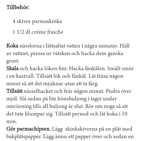
Tillbehör:
4 skivor parmaskinka
1 1/2 dl crème fraiche
Koka
nässlorna i lättsaltat vatten i några minuter. Häll
av vattnet, pressa ur vätskan och hacka dem ganska
grovt.
Skala
och hacka löken fint. Hacka fänkålen. Smält smör
i en kastrull. Tillsätt lök och fänkål. Låt fräsa någon
minut så att det mjuknar utan att ta färg.
Tillsätt
nässelhacket och fräs någon minut. Pudra över
mjöl. Slå sedan på lite hönsbuljong i taget under
omrörning tills all buljong är slut. Rör om noga så att
det inte klumpar sig. Tillsätt pernod och låt koka i 10
min.
Gör parmachipsen.
Lägg skinkskivorna på en plåt med
bakplåtspapper. Lägg ännu ett papper över och sedan en