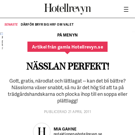
DÄRFÖR BRYR SIG HRF OM VALET
SENASTE
SE
PÅ MENYN
Plättar med lax och soppa med
parmachips - nässlan passar bra i
båda.
Artikel från gamla Hotellrevyn.se
FOTO:
Stefan Wettainen
NÄSSLAN PERFEKT!
Gott, gratis, närodlat och lättlagat -- kan det bli bättre?
Nässlorna växer snabbt, så nu är det hög tid att ta på
trädgårdshandskarna och plocka ihop till en soppa eller
plättlagg!
PUBLICERAD 21 APRIL 2011
MIA GAHNE
redaktionen@hotellrevyn.se