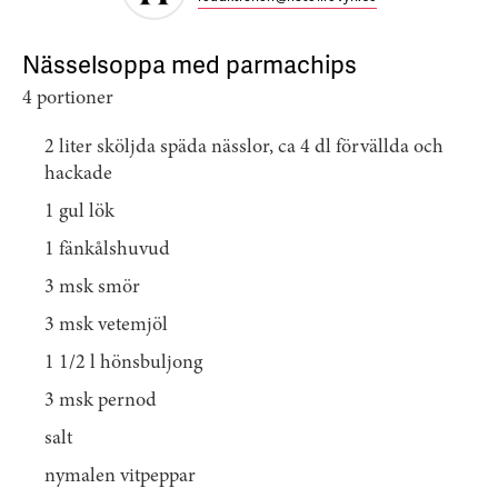
Nässelsoppa med parmachips
4 portioner
2 liter sköljda späda nässlor, ca 4 dl förvällda och
hackade
1 gul lök
1 fänkålshuvud
3 msk smör
3 msk vetemjöl
1 1/2 l hönsbuljong
3 msk pernod
salt
nymalen vitpeppar