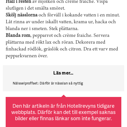
Häll i resten
av mjölken och crème fraiche. Vispa
slutligen i det smälta smöret.
Skölj nässlorna
och förväll i kokande vatten i en minut.
Låt rinna av under iskallt vatten, krama ur, hacka och
blanda ner i smeten. Stek plättarna.
Blanda rom
, pepparrot och crème fraiche. Servera
plättarna med rökt lax och röran. Dekorera med
finhackad rödlök, gräslök och citron. Dra ett varv med
pepparkvarnen över.
Läs mer…
Nälsselproffset: Därför är nässlan så nyttig
Den här artikeln är från Hotellrevyns tidigare
webbplats. Därför kan det till exempel saknas
bilder eller finnas länkar som inte fungerar.