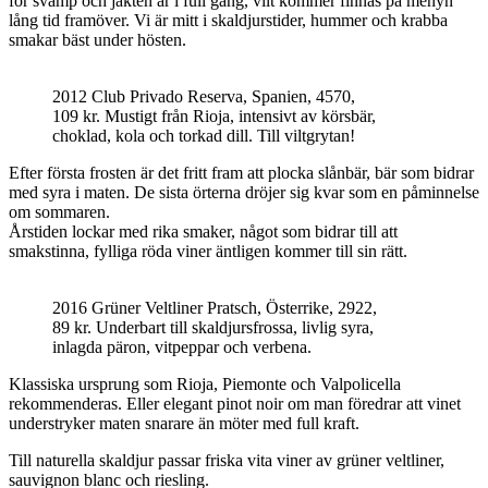
för svamp och jakten är i full gång, vilt kommer finnas på menyn
lång tid framöver. Vi är mitt i skaldjurstider, hummer och krabba
smakar bäst under hösten.
2012 Club Privado Reserva, Spanien, 4570,
109 kr. Mustigt från Rioja, intensivt av körsbär,
choklad, kola och torkad dill. Till viltgrytan!
Efter första frosten är det fritt fram att plocka slånbär, bär som bidrar
med syra i maten. De sista örterna dröjer sig kvar som en påminnelse
om sommaren.
Årstiden lockar med rika smaker, något som bidrar till att
smakstinna, fylliga röda viner äntligen kommer till sin rätt.
2016 Grüner Veltliner Pratsch, Österrike, 2922,
89 kr. Underbart till skaldjursfrossa, livlig syra,
inlagda päron, vitpeppar och verbena.
Klassiska ursprung som Rioja, Piemonte och Valpolicella
rekommenderas. Eller elegant pinot noir om man föredrar att vinet
understryker maten snarare än möter med full kraft.
Till naturella skaldjur passar friska vita viner av grüner veltliner,
sauvignon blanc och riesling.