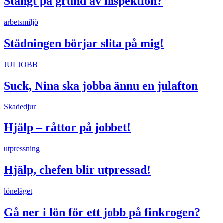
Stängt på grund av inspektion?
arbetsmiljö
Städningen börjar slita på mig!
JULJOBB
Suck, Nina ska jobba ännu en julafton
Skadedjur
Hjälp – råttor på jobbet!
utpressning
Hjälp, chefen blir utpressad!
löneläget
Gå ner i lön för ett jobb på finkrogen?