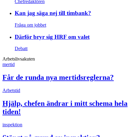
Chefredaktören
Kan jag säga nej till timbank?
Fråga om jobbet
Därför bryr sig HRF om valet
Debatt
Arbetslivsakuten
mertid
Får de runda nya mertidsreglerna?
Arbetstid
Hjälp, chefen ändrar i mitt schema hela
tiden!
inspektion