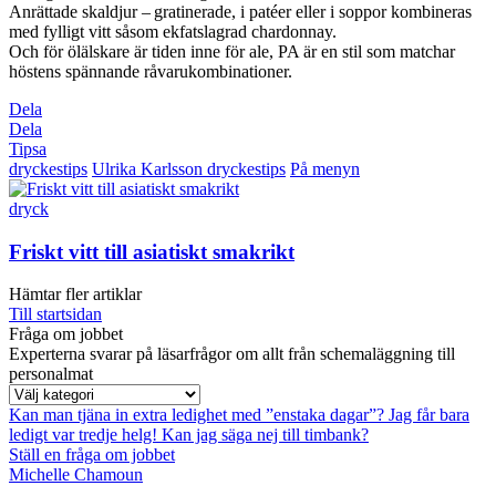
Anrättade skaldjur – gratinerade, i patéer eller i soppor kombineras
med fylligt vitt såsom ekfatslagrad chardonnay.
Och för ölälskare är tiden inne för ale, PA är en stil som matchar
höstens spännande råvarukombinationer.
Dela
Dela
Tipsa
dryckestips
Ulrika Karlsson dryckestips
På menyn
dryck
Friskt vitt till asiatiskt smakrikt
Hämtar fler artiklar
Till startsidan
Fråga om jobbet
Experterna svarar på läsarfrågor om allt från schemaläggning till
personalmat
Kan man tjäna in extra ledighet med ”enstaka dagar”?
Jag får bara
ledigt var tredje helg!
Kan jag säga nej till timbank?
Ställ en fråga om jobbet
Michelle Chamoun