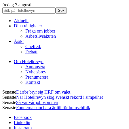
fredag 7 augusti
Aktuellt
Dina rättigheter
Fråga om jobbet
Arbetslivsakuten
Åsikt
Chefred.
Debatt
Om Hotellrevyn
Annonsera
Nyhetsbrev
Prenumerera
Kontakt
Senaste
Därför bryr sig HRF om valet
Senaste
När Hotellrevyn slog svenskt rekord i simpelhet
Senaste
Så var vår jobbsommar
Senaste
Fonderna som bara är till för branschfolk
Facebook
Linkedin
Instagram