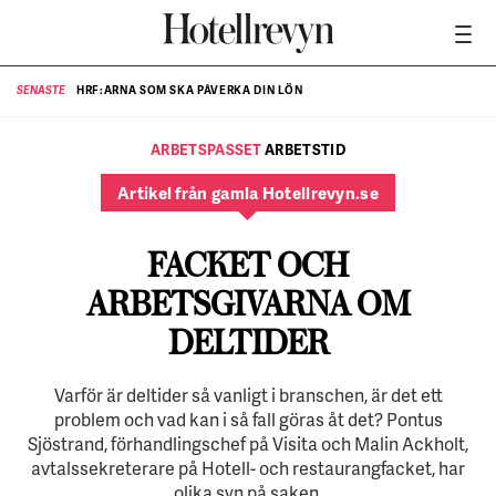
HRF:ARNA SOM SKA PÅVERKA DIN LÖN
SENASTE
SE
ARBETSPASSET
ARBETSTID
Artikel från gamla Hotellrevyn.se
FACKET OCH
ARBETSGIVARNA OM
DELTIDER
Varför är deltider så vanligt i branschen, är det ett
problem och vad kan i så fall göras åt det? Pontus
Sjöstrand, förhandlingschef på Visita och Malin Ackholt,
avtalssekreterare på Hotell- och restaurangfacket, har
olika syn på saken.