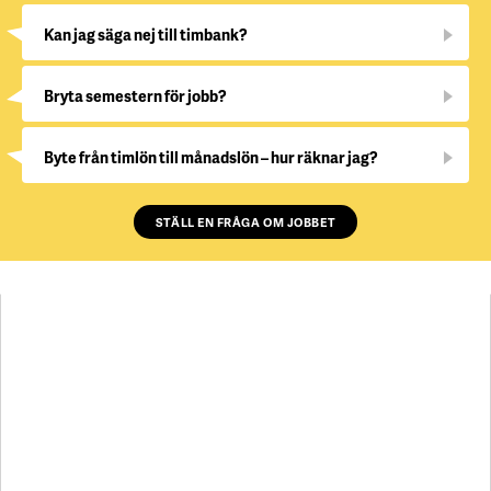
Kan jag säga nej till timbank?
Bryta semestern för jobb?
Byte från timlön till månadslön – hur räknar jag?
STÄLL EN FRÅGA OM JOBBET