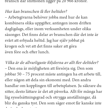
bransch där snittlönen ligger på 20 966 kronor.
Hur kan branschen få fler heltider?
– Arbetsgivarna behöver jobba med hur de kan
kombinera olika uppgifter, antingen inom driften
dagligdags, eller inom verksamheten under olika
säsonger. Det finns delar av branschen där det inte är
svårt
att erbjuda heltid. Jag har själv jobbat på
krogen och vet att det finns saker att göra
även före och efter lunch.
Vilka är de allvarligaste följderna av allt fler deltider?
– Den ena är möjligheten att försörja sig. Den som
jobbar 50 – 75 procent måste antingen ha ett arbete till,
eller någon att dela sin ekonomi med. Den andra
handlar om kopplingen till arbetsplatsen. Ju säkrare du
sitter, desto lättare är det att påverka. Allt för många har
låg sysselsättningsgrad och otrygga anställningar, då
blir du ganska tyst. Den som säger emot får kanske inte