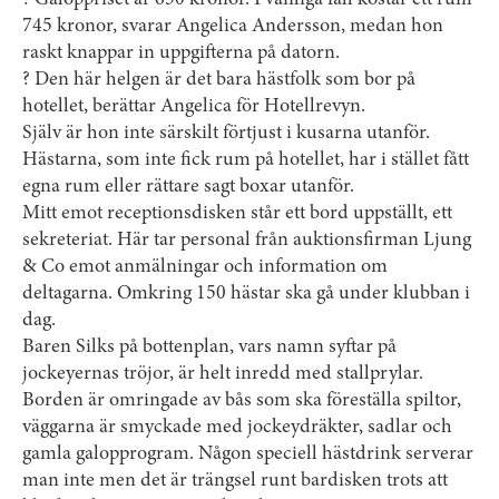
? Galoppriset är 650 kronor. I vanliga fall kostar ett rum
745 kronor, svarar Angelica Andersson, medan hon
raskt knappar in uppgifterna på datorn.
? Den här helgen är det bara hästfolk som bor på
hotellet, berättar Angelica för Hotellrevyn.
Själv är hon inte särskilt förtjust i kusarna utanför.
Hästarna, som inte fick rum på hotellet, har i stället fått
egna rum eller rättare sagt boxar utanför.
Mitt emot receptionsdisken står ett bord uppställt, ett
sekreteriat. Här tar personal från auktionsfirman Ljung
& Co emot anmälningar och information om
deltagarna. Omkring 150 hästar ska gå under klubban i
dag.
Baren Silks på bottenplan, vars namn syftar på
jockeyernas tröjor, är helt inredd med stallprylar.
Borden är omringade av bås som ska föreställa spiltor,
väggarna är smyckade med jockeydräkter, sadlar och
gamla galopprogram. Någon speciell hästdrink serverar
man inte men det är trängsel runt bardisken trots att