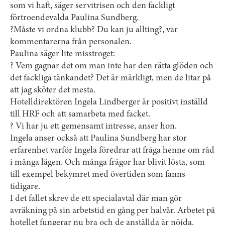
som vi haft, säger servitrisen och den fackligt
förtroendevalda Paulina Sundberg.
?Måste vi ordna klubb? Du kan ju allting?, var
kommentarerna från personalen.
Paulina säger lite misstroget:
? Vem gagnar det om man inte har den rätta glöden och
det fackliga tänkandet? Det är märkligt, men de litar på
att jag sköter det mesta.
Hotelldirektören Ingela Lindberger är positivt inställd
till HRF och att samarbeta med facket.
? Vi har ju ett gemensamt intresse, anser hon.
Ingela anser också att Paulina Sundberg har stor
erfarenhet varför Ingela föredrar att fråga henne om råd
i många lägen. Och många frågor har blivit lösta, som
till exempel bekymret med övertiden som fanns
tidigare.
I det fallet skrev de ett specialavtal där man gör
avräkning på sin arbetstid en gång per halvår. Arbetet på
hotellet fungerar nu bra och de anställda är nöjda.