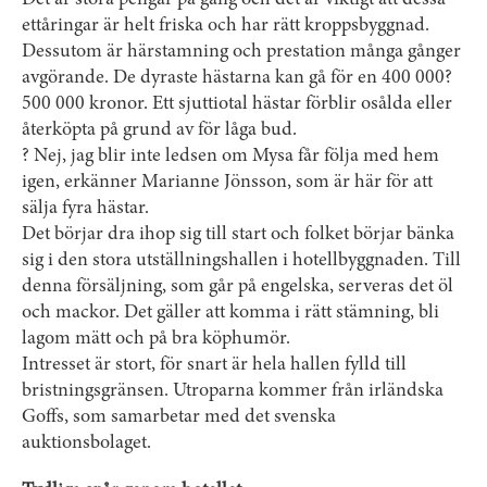
Det är stora pengar på gång och det är viktigt att dessa
ettåringar är helt friska och har rätt kroppsbyggnad.
Dessutom är härstamning och prestation många gånger
avgörande. De dyraste hästarna kan gå för en 400 000?
500 000 kronor. Ett sjuttiotal hästar förblir osålda eller
återköpta på grund av för låga bud.
? Nej, jag blir inte ledsen om Mysa får följa med hem
igen, erkänner Marianne Jönsson, som är här för att
sälja fyra hästar.
Det börjar dra ihop sig till start och folket börjar bänka
sig i den stora utställningshallen i hotellbyggnaden. Till
denna försäljning, som går på engelska, serveras det öl
och mackor. Det gäller att komma i rätt stämning, bli
lagom mätt och på bra köphumör.
Intresset är stort, för snart är hela hallen fylld till
bristningsgränsen. Utroparna kommer från irländska
Goffs, som samarbetar med det svenska
auktionsbolaget.