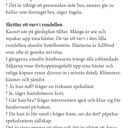
? Det är viktigt att personalen mår bra, annars går ju
heller inte företaget bra, säger Ingela.
Skrittar ett varv i rondellen
Kaoset ute på gårdsplan tilltar. Många är ute och
mjukar upp sina hästar. De tar ett varv i den lilla
rondellen utanför hotellentrén. Hästarna är fullblod
som ofta är ganska nervösa.
I gångarna utanför hästboxarna trängs alla inblandade.
Säljarna visar förhoppningsfullt upp sina hästar och
veliga köpare synar djuren in i minsta detalj. Klämmer,
känner och jämför.
? Är han tuff? frågar en tveksam spekulant.
? Ja, säger hästskötaren kort.
? Går han bra? frågar intressenten igen och kliar sig lite
fundersamt på hakan.
? Du han är lite sned i höger fram, ser du det? påpekar
spekulantens sällskap.