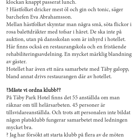
klockan knappt passerat lunch.
? Hästfolket dricker mest öl och gin och tonic, säger
barchefen Eva Abrahamsson.
Mellan hästfolket skymtar man några små, söta flickor i
rosa balettdräkter med tofsar i håret. De ska inte på
auktion, utan på dansskolan som är inhyrd i hotellet.
Här finns också en restaurangskola och en fristående
rehabiliteringsavdelning. En mycket märklig blandning
av gäster.
Hotellet har även ett nära samarbete med Täby galopp,
bland annat drivs restaurangen där av hotellet.
?Måste vi ordna klubb??
På Täby Park Hotel finns det 55 anställda om man
räknar om till helårsarbeten. 45 personer är
tillsvidareanställda. Och trots att personalen inte bildat
någon platsklubb fungerar samarbetet med ledningen
mycket bra.
? Jag har försökt att starta klubb på flera av de möten