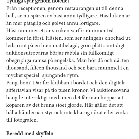
Tydliga spår genom hotellet
Från receptionen, genom restaurangen ut till denna
hall, är nu spåren av häst ännu tydligare. Hästlukten är
än mer påtaglig och golvet ännu lortigare.
Häst nummer ett är struken varför nummer två
kommer in först. Hästen, som ser aningens chockad ut,
leds runt på en liten mattbelagd, grön plätt samtidigt
auktionsutroparna börjar rabbla sin fullkomligt
obegripliga ramsa på engelska. Man hör då och då, ten
thousand, fifteen thousand och sen bara mummel i en
mycket speciell sjungande rytm.
Pang, bom! Där for klubban i bordet och den digitala
siffertavlan visar på tio tusen kronor. Vi auktionsovana
hängde inte riktigt med, men det får man hoppas att
köparen av det bruna stoet gjorde. Här gäller det att
hålla händerna i styr och inte klia sig i örat eller vinka
till fotografen.
Beredd med skyffeln