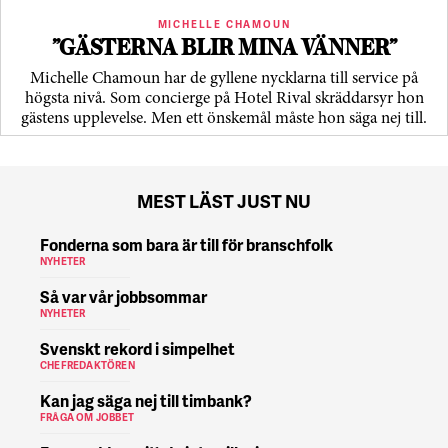
MICHELLE CHAMOUN
”GÄSTERNA BLIR MINA VÄNNER”
Michelle Chamoun har de gyllene nycklarna till service på
högsta nivå. Som concierge på Hotel Rival skräddarsyr hon
gästens upp­levelse. Men ett önskemål måste hon säga nej till.
MEST LÄST JUST NU
Fonderna som bara är till för branschfolk
NYHETER
Så var vår jobbsommar
NYHETER
Svenskt rekord i simpelhet
CHEFREDAKTÖREN
Kan jag säga nej till timbank?
FRÅGA OM JOBBET