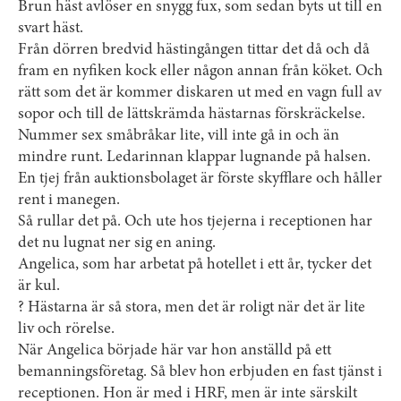
Brun häst avlöser en snygg fux, som sedan byts ut till en
svart häst.
Från dörren bredvid hästingången tittar det då och då
fram en nyfiken kock eller någon annan från köket. Och
rätt som det är kommer diskaren ut med en vagn full av
sopor och till de lättskrämda hästarnas förskräckelse.
Nummer sex småbråkar lite, vill inte gå in och än
mindre runt. Ledarinnan klappar lugnande på halsen.
En tjej från auktionsbolaget är förste skyfflare och håller
rent i manegen.
Så rullar det på. Och ute hos tjejerna i receptionen har
det nu lugnat ner sig en aning.
Angelica, som har arbetat på hotellet i ett år, tycker det
är kul.
? Hästarna är så stora, men det är roligt när det är lite
liv och rörelse.
När Angelica började här var hon anställd på ett
bemanningsföretag. Så blev hon erbjuden en fast tjänst i
receptionen. Hon är med i HRF, men är inte särskilt