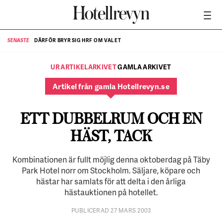
DÄRFÖR BRYR SIG HRF OM VALET
SENASTE
SE
UR ARTIKELARKIVET
GAMLA ARKIVET
Artikel från gamla Hotellrevyn.se
ETT DUBBELRUM OCH EN
HÄST, TACK
Kombinationen är fullt möjlig denna oktoberdag på Täby
Park Hotel norr om Stockholm. Säljare, köpare och
hästar har samlats för att delta i den årliga
hästauktionen på hotellet.
PUBLICERAD 27 MARS 2003