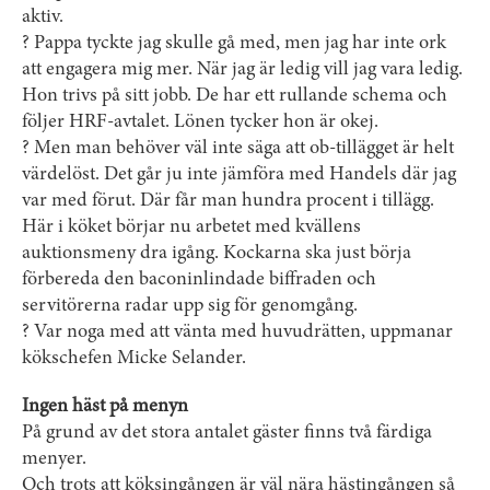
aktiv.
? Pappa tyckte jag skulle gå med, men jag har inte ork
att engagera mig mer. När jag är ledig vill jag vara ledig.
Hon trivs på sitt jobb. De har ett rullande schema och
följer HRF-avtalet. Lönen tycker hon är okej.
? Men man behöver väl inte säga att ob-tillägget är helt
värdelöst. Det går ju inte jämföra med Handels där jag
var med förut. Där får man hundra procent i tillägg.
Här i köket börjar nu arbetet med kvällens
auktionsmeny dra igång. Kockarna ska just börja
förbereda den baconinlindade biffraden och
servitörerna radar upp sig för genomgång.
? Var noga med att vänta med huvudrätten, uppmanar
kökschefen Micke Selander.
Ingen häst på menyn
På grund av det stora antalet gäster finns två färdiga
menyer.
Och trots att köksingången är väl nära hästingången så