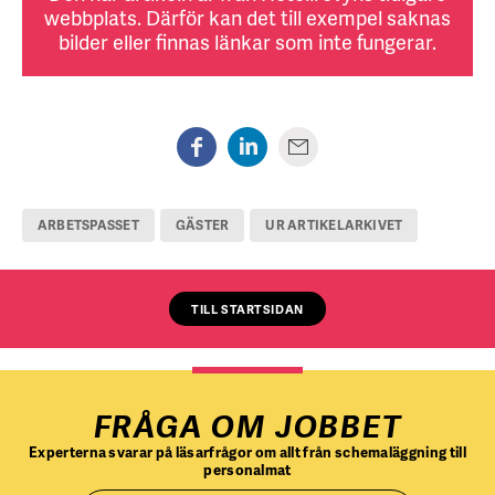
webbplats. Därför kan det till exempel saknas
bilder eller finnas länkar som inte fungerar.
ARBETSPASSET
GÄSTER
UR ARTIKELARKIVET
TILL STARTSIDAN
FRÅGA OM JOBBET
Experterna svarar på läsarfrågor om allt från schemaläggning till
personalmat