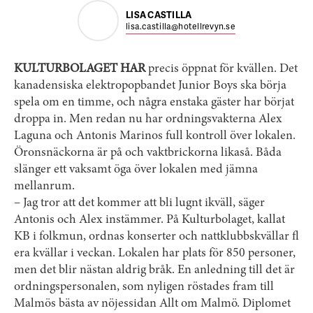
LISA CASTILLA
lisa.castilla@hotellrevyn.se
KULTURBOLAGET HAR
precis öppnat för kvällen. Det
kanadensiska elektropopbandet Junior Boys ska börja
spela om en timme, och några enstaka gäster har börjat
droppa in. Men redan nu har ordningsvakterna Alex
Laguna och Antonis Marinos full kontroll över lokalen.
Öronsnäckorna är på och vaktbrickorna likaså. Båda
slänger ett vaksamt öga över lokalen med jämna
mellanrum.
– Jag tror att det kommer att bli lugnt ikväll, säger
Antonis och Alex instämmer. På Kulturbolaget, kallat
KB i folkmun, ordnas konserter och nattklubbskvällar fl
era kvällar i veckan. Lokalen har plats för 850 personer,
men det blir nästan aldrig bråk. En anledning till det är
ordningspersonalen, som nyligen röstades fram till
Malmös bästa av nöjessidan Allt om Malmö. Diplomet