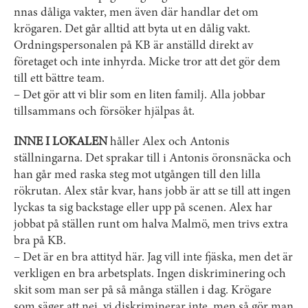
nnas dåliga vakter, men även där handlar det om
krögaren. Det går alltid att byta ut en dålig vakt.
Ordningspersonalen på KB är anställd direkt av
företaget och inte inhyrda. Micke tror att det gör dem
till ett bättre team.
– Det gör att vi blir som en liten familj. Alla jobbar
tillsammans och försöker hjälpas åt.
INNE I LOKALEN
håller Alex och Antonis
ställningarna. Det sprakar till i Antonis öronsnäcka och
han går med raska steg mot utgången till den lilla
rökrutan. Alex står kvar, hans jobb är att se till att ingen
lyckas ta sig backstage eller upp på scenen. Alex har
jobbat på ställen runt om halva Malmö, men trivs extra
bra på KB.
– Det är en bra attityd här. Jag vill inte fjäska, men det är
verkligen en bra arbetsplats. Ingen diskriminering och
skit som man ser på så många ställen i dag. Krögare
som säger att nej, vi diskriminerar inte, men så gör man