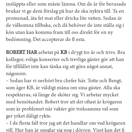
insläppta eller som måste lämna. Om de är för berusade
brukar vi ge dem förslag på hur de ska nyktra till. Ta en
promenad, äta fet mat eller dricka lite vatten. Sedan är
de välkomna tillbaka, och då behöver de inte ställa sig i
kön utan kan komma fram till oss direkt för en ny
bedömning. Det accepterar de fl esta.
ROBERT HAR
arbetat på
KB
i drygt tre år och trivs. Bra
kollegor, roliga konserter och trevliga gäster gör att han
för tillfället inte kan tänka sig att göra något annat,
någonsin.
– Sedan har vi oerhört bra chefer här. Totte och Bengt,
som äger KB, är väldigt måna om sina gäster. Alla ska
respekteras, så länge de sköter sig. Vi arbetar mycket
med bemötandet. Robert tror att det oftast är krögaren
som är problemet när vakter gör tveksamma val som
ger yrket dåligt rykte.
– I de flesta fall tror jag att det handlar om vad krögaren
vill. Hur han är speglar sig nog i dörren. Visst kan det fi