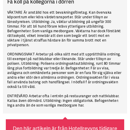
Få koll på kollegorna i dörren
VÄKTARE
Är anställd hos ett bevakningsföretag. Kan övervaka
köpcentrum eller köra värdetransporter. Står under tillsyn av
länsstyrelsen. Utbildning: Ja, väktar utbildning på ungefär 300
timmar. För att bli hund förare krävs ytterligare utbildning.
Befogenheter: Som vanliga medborgare. Väktarna har dock förstärkt
rättsskydd, vilket innebär att den som begår ett brott mot en
väktare i tjänst straffas hårdare än för samma brott mot en
privatperson.
ORDNINGSVAKT
Arbetar på olika sätt med att upprätthålla ordning,
till exempel på nattklubbar eller liknande. Står under tillsyn av
polisen. Utbildning: Polisens ordningvaktsutbildning, runt 80 timmar
lång plus fortbildning var tredje år. Befogenheter: Får av visa,
avlägsna och omhänderta personer som är en fara för sig själva eller
andra eller stör den allmänna ordningen. Ordningsvakten får i vissa
fall använda batong och handfängsel. I nödfall f år ordningsvakten
också ta till våld.
ENTRÉVÄRD
Arbetar ofta i entrén på restauranger och nattklubbar.
Kallas även dörrvärd. Utbildning: Ingen obligatorisk. Befogenheter:
Inga andra än de som vanliga medborgare har.
Den här artikeln är från Hotellrevyns tidigare