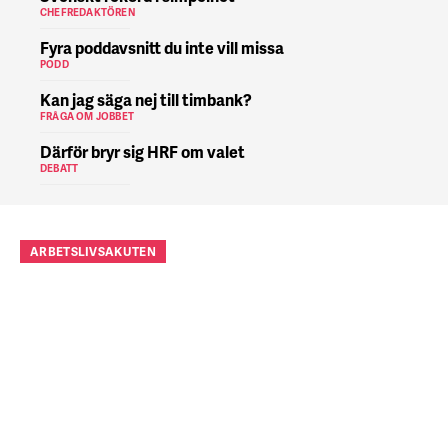
CHEFREDAKTÖREN
Fyra poddavsnitt du inte vill missa
PODD
Kan jag säga nej till timbank?
FRÅGA OM JOBBET
Därför bryr sig HRF om valet
DEBATT
ARBETSLIVSAKUTEN