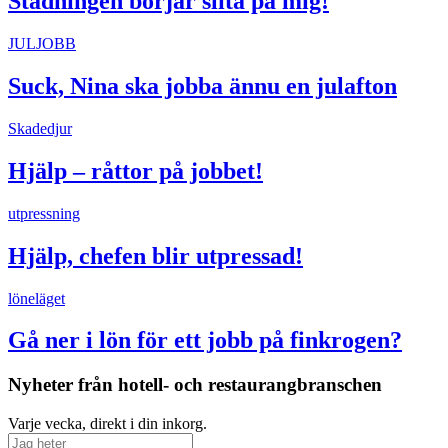
Städningen börjar slita på mig!
JULJOBB
Suck, Nina ska jobba ännu en julafton
Skadedjur
Hjälp – råttor på jobbet!
utpressning
Hjälp, chefen blir utpressad!
löneläget
Gå ner i lön för ett jobb på finkrogen?
Nyheter från hotell- och restaurangbranschen
Varje vecka, direkt i din inkorg.