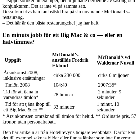
– Pappersbruket till exempel, det är ju både beroende av säsong och
konjunkturen. Det är inte vi på samma sätt.
Dessutom trivs han fantastiskt bra på sin nuvarande McDonald’s-
restaurang.
– Det här är den bästa restaurangchef jag har haft.
En minuts jobb för ett Big Mac & co — eller en
halvtimmes?
McDonald’s-
McDonald’s vd
Uppgift
anställde Fredrik
Waldemar Nuval
l
Eklund
Årsinkomst 2008,
cirka 230 000
cirka 6 miljoner
inklusive ersättningar
Timlön 2008
104:40
2907:35*
Tid för att tjäna in
2 minuter, 9
28 timmar
varandras timlön*
sekunder
Tid för att tjäna ihop till
1 minut, 10
33 minuter
ett Big Mac & co.**
sekunder
* Årsinkomsten omräknad till timlön för heltid. ** Ordinarie pris, 57
kronor, utan personalrabatt.
Den här artikeln är från Hotellrevyns tidigare webbplats. Därför kan
det till exempel saknas bilder eller finnas länkar som inte fungerar.