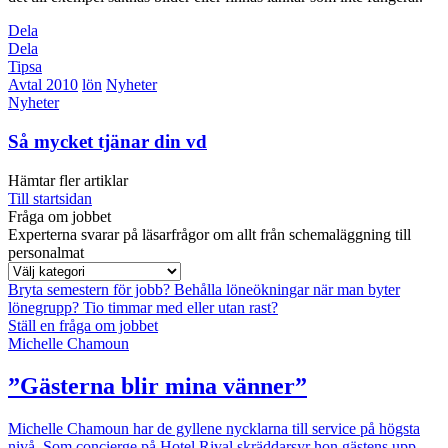
Dela
Dela
Tipsa
Avtal 2010
lön
Nyheter
Nyheter
Så mycket tjänar din vd
Hämtar fler artiklar
Till startsidan
Fråga om jobbet
Experterna svarar på läsarfrågor om allt från schemaläggning till
personalmat
Bryta semestern för jobb?
Behålla löneökningar när man byter
lönegrupp?
Tio timmar med eller utan rast?
Ställ en fråga om jobbet
Michelle Chamoun
”Gästerna blir mina vänner”
Michelle Chamoun har de gyllene nycklarna till service på högsta
nivå. Som concierge på Hotel Rival skräddarsyr hon gästens upp­