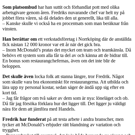
Som platsombud
har han suttit och förhandlat pott med olika
arbetsgivare genom åren. Fredriks nuvarande chef var helt ny på
jobbet förra våren, så då delades den ut generellt, lika till alla.
– Kanske skulle vi också ha en procentsats som man beräknar från
vinsten.
Han berättar om
ett verkstadsföretag i Norrköping där de anställda
fick nästan 12 000 kronor var ett år när det gick bra.
– Inom McDonald’s pratas det mycket om team och teamkänsla. Då
behövs ett system som alla får ta del av och känna att de bidrar till.
En bonus som restaurang­chefernas, även om det inte blir de
beloppen.
Det skulle även
locka folk att stanna längre, tror Fredrik. Något
som skulle vara bra ekonomiskt för restaurangerna. Att utbilda och
lära upp ny personal kostar, sedan säger de ändå upp sig efter en
kort tid.
– Jag får frågor om två saker av dem som är nya: löneläget och ob.
Då får jag försöka förklara hur det ligger till. Det ligger ju väldigt
nära för dem att jämföra med Handels.
Fredrik har funderat
på att testa ­arbete i andra branscher, men
tycker att McDonald’s erbjuder rätt blandning av ­variation och
trygghet.