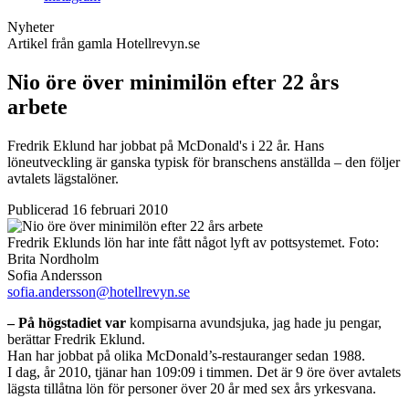
Nyheter
Artikel från gamla Hotellrevyn.se
Nio öre över minimilön efter 22 års
arbete
Fredrik Eklund har jobbat på McDonald's i 22 år. Hans
löneutveckling är ganska typisk för branschens anställda – den följer
avtalets lägstalöner.
Publicerad 16 februari 2010
Fredrik Eklunds lön har inte fått något lyft av pottsystemet.
Foto:
Brita Nordholm
Sofia Andersson
sofia.andersson@hotellrevyn.se
– På högstadiet var
kompisarna ­avundsjuka, jag hade ju pengar,
berättar Fredrik Eklund.
Han har jobbat på olika McDonald’s-restauranger sedan 1988.
I dag, år 2010, tjänar han 109:09 i timmen. Det är 9 öre över avtalets
lägsta tillåtna lön för personer över 20 år med sex års yrkesvana.