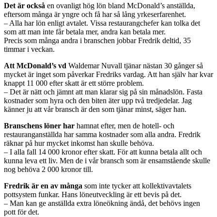
Det är också
en ovanligt hög lön bland McDonald’s anställda,
eftersom många är yngre och få har så lång yrkeserfarenhet.
– Alla har lön enligt avtalet. Vissa restaurangchefer kan tolka det
som att man inte får betala mer, andra kan betala mer.
Precis som många andra i branschen jobbar Fredrik deltid, 35
timmar i veckan.
Att McDonald’s vd
Waldemar Nuvall tjänar nästan 30 gånger så
mycket är inget som påverkar Fredriks vardag. Att han själv har kvar
knappt 11 000 efter skatt är ett större problem.
– Det är nätt och jämnt att man klarar sig på sin månadslön. Fasta
kostnader som hyra och den biten äter upp två tredjedelar. Jag
känner ju att vår bransch är den som tjänar minst, säger han.
Branschens löner har
hamnat efter, men de hotell- och
restauranganställda har samma kostnader som alla andra. Fredrik
räknar på hur mycket inkomst han skulle behöva.
– I alla fall 14 000 kronor efter skatt. För att kunna betala allt och
kunna leva ett liv. Men de i vår bransch som är ensamstående skulle
nog behöva 2 000 kronor till.
Fredrik är en av många
som inte tycker att kollektivavtalets
pottsystem funkar. Hans löneutveckling är ett bevis på det.
– Man kan ge anställda extra löneökning ändå, det behövs ingen
pott för det.