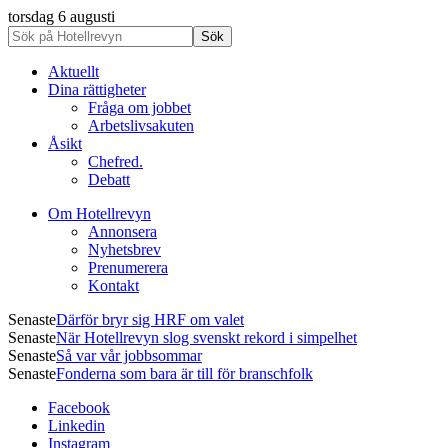
torsdag 6 augusti
Aktuellt
Dina rättigheter
Fråga om jobbet
Arbetslivsakuten
Åsikt
Chefred.
Debatt
Om Hotellrevyn
Annonsera
Nyhetsbrev
Prenumerera
Kontakt
Senaste
Därför bryr sig HRF om valet
Senaste
När Hotellrevyn slog svenskt rekord i simpelhet
Senaste
Så var vår jobbsommar
Senaste
Fonderna som bara är till för branschfolk
Facebook
Linkedin
Instagram