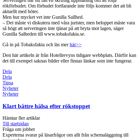
Serveringen har nu fått en skriftlig uppmaning om att följa
rökförbudet. Om förbudet fortfarande inte följs kommer det att bli
aktuellt med böter.
Men hur mycket vet inte Gunilla Sallhed.
– Det måste vi diskutera med våra jurister, men beloppet måste vara
så högt att serveringen inte tjänar på att bryta mot lagen, säger
Gunilla Salheden till www.tobaksfakta.se.
Gå in på Tobaksfakta och läs mer
här>>
Den här artikeln är från Hotellrevyns tidigare webbplats. Därför kan
det till exempel saknas bilder eller finnas länkar som inte fungerar.
Dela
Dela
Tipsa
Nyheter
Nyheter
Klart bättre hälsa efter rökstoppet
Hämtar fler artiklar
Till startsidan
Fråga om jobbet
Experterna svarar på läsarfrågor om allt från schemaläggning till