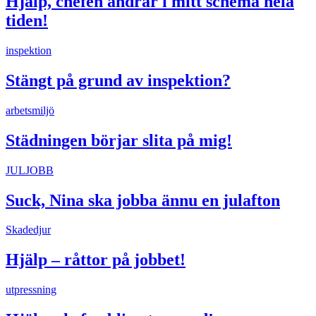
Hjälp, chefen ändrar i mitt schema hela
tiden!
inspektion
Stängt på grund av inspektion?
arbetsmiljö
Städningen börjar slita på mig!
JULJOBB
Suck, Nina ska jobba ännu en julafton
Skadedjur
Hjälp – råttor på jobbet!
utpressning