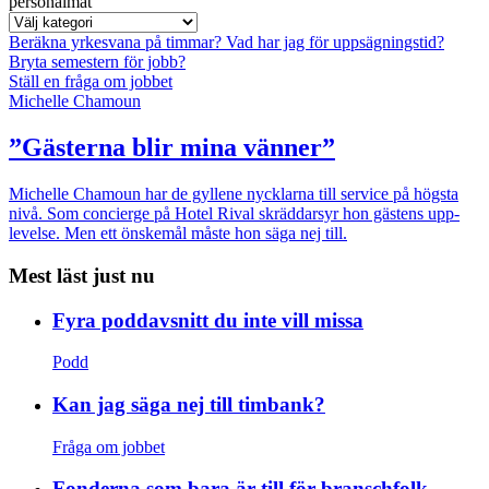
personalmat
Beräkna yrkesvana på timmar?
Vad har jag för uppsägningstid?
Bryta semestern för jobb?
Ställ en fråga om jobbet
Michelle Chamoun
”Gästerna blir mina vänner”
Michelle Chamoun har de gyllene nycklarna till service på högsta
nivå. Som concierge på Hotel Rival skräddarsyr hon gästens upp­
levelse. Men ett önskemål måste hon säga nej till.
Mest läst just nu
Fyra poddavsnitt du inte vill missa
Podd
Kan jag säga nej till timbank?
Fråga om jobbet
Fonderna som bara är till för branschfolk