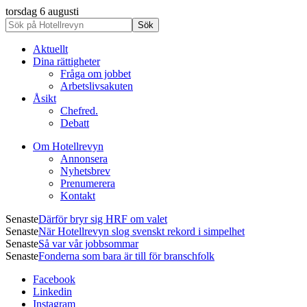
torsdag 6 augusti
Aktuellt
Dina rättigheter
Fråga om jobbet
Arbetslivsakuten
Åsikt
Chefred.
Debatt
Om Hotellrevyn
Annonsera
Nyhetsbrev
Prenumerera
Kontakt
Senaste
Därför bryr sig HRF om valet
Senaste
När Hotellrevyn slog svenskt rekord i simpelhet
Senaste
Så var vår jobbsommar
Senaste
Fonderna som bara är till för branschfolk
Facebook
Linkedin
Instagram