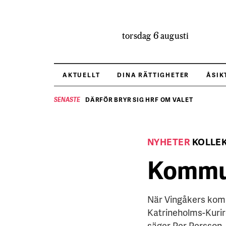
torsdag 6 augusti
AKTUELLT
DINA RÄTTIGHETER
ÅSIK
DÄRFÖR BRYR SIG HRF OM VALET
SENASTE
NYHETER
KOLLE
Kommun
När Vingåkers kommu
Katrineholms-Kurire
säger Per Persson, 