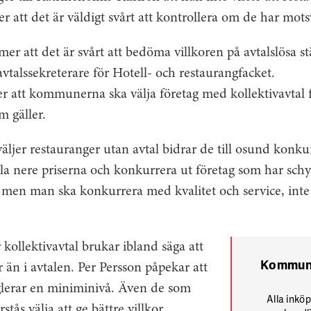
ger att det är väldigt svårt att kontrollera om de har mot
er att det är svårt att bedöma villkoren på avtalslösa st
avtalssekreterare för Hotell- och restaurangfacket.
er att kommunerna ska välja företag med kollektivavtal f
m gäller.
jer restauranger utan avtal bidrar de till osund konkur
la nere priserna och konkurrera ut företag som har schys
 men man ska konkurrera med kvalitet och service, int
kollektivavtal brukar ibland säga att
Kommuner
r än i avtalen. Per Persson påpekar att
eglerar en miniminivå. Även de som
Alla ink
tås välja att ge bättre villkor.