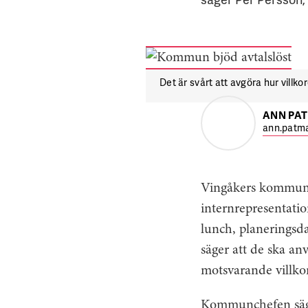
Det är svårt att avgöra hur villk
ANN PA
ann.patma
Vingåkers kommun h
internrepresentatio
lunch, planeringsd
säger att de ska an
motsvarande villkor
Kommunchefen säger