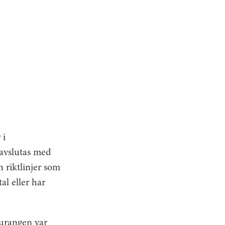
 i
 avslutas med
 riktlinjer som
al eller har
aurangen var