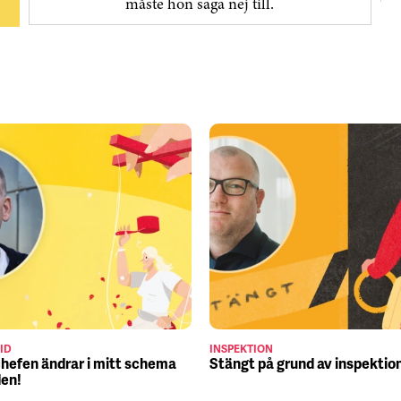
måste hon säga nej till.
ID
INSPEKTION
chefen ändrar i mitt schema
Stängt på grund av inspektio
den!