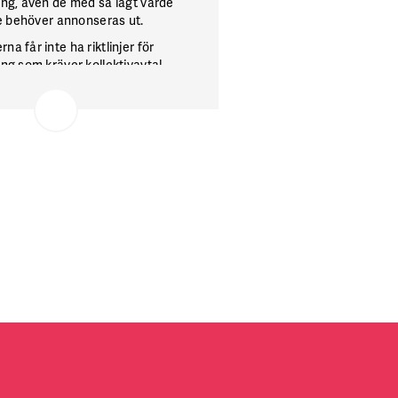
ng, även de med så lågt värde
te behöver annonseras ut.
a får inte ha riktlinjer för
ng som kräver kollektivavtal.
år de ställa krav på att de
sliga villkoren ska vara i nivå
tivavtal.
llektivavtal skulle strida mot
na för offentlig upphandling.
 får man till exempel inte ställa
bara svenska företag kan
till exempel kollektivavtal. Det
en om man inte förväntar sig att
 leverantörer ska delta.