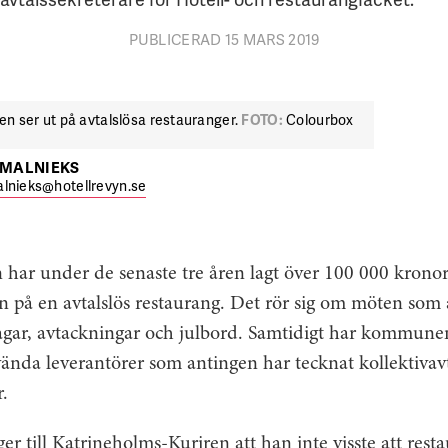
PUBLICERAD 15 MARS 2019
oren ser ut på avtalslösa restauranger.
FOTO:
Colourbox
TMALNIEKS
lnieks@hotellrevyn.se
ar under de senaste tre åren lagt över 100 000 kronor
n på en avtalslös restaurang. Det rör sig om möten som
agar, avtackningar och julbord. Samtidigt har kommunen
vända leverantörer som antingen har tecknat kollektivavt
.
 till Katrineholms-Kuriren att han inte visste att rest