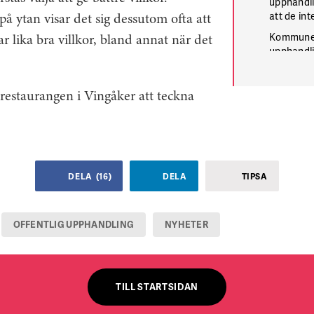
upphandli
att de in
å ytan visar det sig dessutom ofta att
Kommunern
ar lika bra villkor, bland annat när det
upphandli
Däremot f
arbetsrätt
med kollek
restaurangen i Vingåker att teckna
Krav på ko
principer
Enligt dem
krav som 
uppfylla, 
DELA
(
16
)
DELA
TIPSA
gäller äv
utländska
OFFENTLIG UPPHANDLING
NYHETER
TILL STARTSIDAN