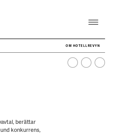
OM HOTELLREVYN
NÄR HOTELLREVYN SLOG SVENSKT REKORD I SIMPELHET
SENASTE
avtal, berättar
osund konkurrens,