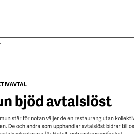
T
KTIVAVTAL
 bjöd avtalslöst
n står för notan väljer de en restaurang utan kollektiv
n. De och andra som upphandlar avtalslöst bidrar till 
avtalssekreterare för Hotell- och restaurangfacket.