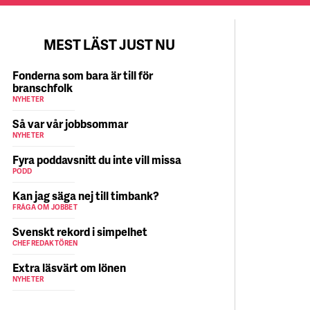
MEST LÄST JUST NU
Fonderna som bara är till för
branschfolk
NYHETER
Så var vår jobbsommar
NYHETER
Fyra poddavsnitt du inte vill missa
PODD
Kan jag säga nej till timbank?
FRÅGA OM JOBBET
Svenskt rekord i simpelhet
CHEFREDAKTÖREN
Extra läsvärt om lönen
NYHETER