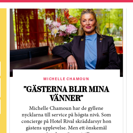
MICHELLE CHAMOUN
”GÄSTERNA BLIR MINA
VÄNNER”
Michelle Chamoun har de gyllene
nycklarna till service på högsta nivå. Som
concierge på Hotel Rival skräddarsyr hon
gästens upp­levelse. Men ett önskemål