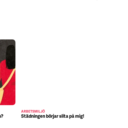
ARBETSMILJÖ
JULJOBB
n?
Städningen börjar slita på mig!
Suck, Nina 
julafton