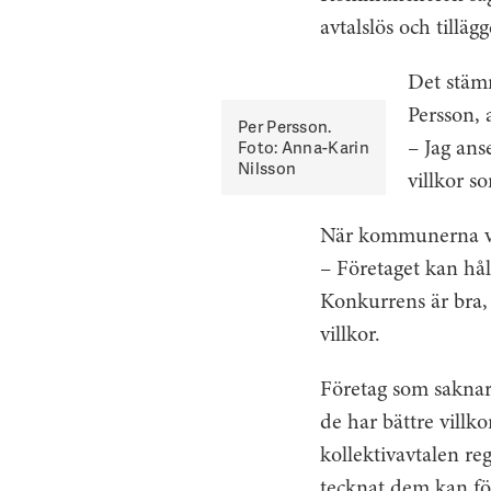
avtalslös och tilläg
Det stämm
Persson, 
Per Persson.
Foto: Anna-Karin
– Jag ans
Nilsson
villkor so
När kommunerna väl
– Företaget kan hål
Konkurrens är bra,
villkor.
Företag som saknar 
de har bättre villko
kollektivavtalen r
tecknat dem kan förs