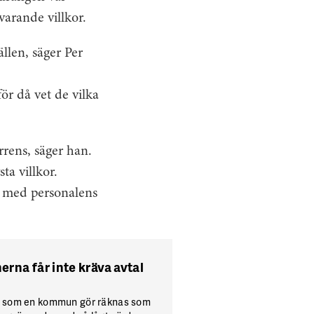
svarande villkor.
ällen, säger Per
ör då vet de vilka
rens, säger han.
ta villkor.
e med personalens
na får inte kräva avtal
öp som en kommun gör räknas som