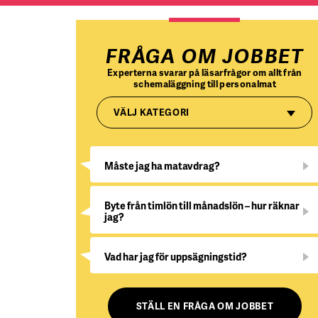
FRÅGA OM JOBBET
Experterna svarar på läsarfrågor om allt från
schemaläggning till personalmat
VÄLJ KATEGORI
Måste jag ha matavdrag?
Byte från timlön till månadslön – hur räknar
jag?
Vad har jag för uppsägningstid?
STÄLL EN FRÅGA OM JOBBET