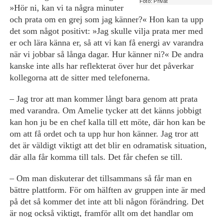
Foto: Privat
»Hör ni, kan vi ta några minuter
och prata om en grej som jag känner?« Hon kan ta upp
det som något positivt: »Jag skulle vilja prata mer med
er och lära känna er, så att vi kan få energi av varandra
när vi jobbar så långa dagar. Hur känner ni?« De andra
kanske inte alls har reflekterat över hur det påverkar
kollegorna att de sitter med telefonerna.
– Jag tror att man kommer långt bara genom att prata
med varandra. Om Amelie tycker att det känns jobbigt
kan hon ju be en chef kalla till ett möte, där hon kan be
om att få ordet och ta upp hur hon känner. Jag tror att
det är väldigt viktigt att det blir en odramatisk situation,
där alla får komma till tals. Det får chefen se till.
– Om man diskuterar det tillsammans så får man en
bättre plattform. För om hälften av gruppen inte är ­med
på det så kommer det inte att bli någon förändring. Det
är nog också viktigt, framför allt om det handlar om