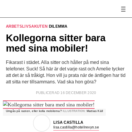
ARBETSLIVSAKUTEN
DILEMMA
Kollegorna sitter bara
med sina mobiler!
Fikarast i städet. Alla sitter och håller på med sina
telefoner. Suck! Så här är det varje rast och Amelie tycker
att det är så tråkigt. Hon vill ju prata när de äntligen har tid
att sitta ner tillsammans. Vad ska hon göra?
PUBLICERAD 16 DECEMBER 2020
Umgås på rasten, eller kolla mobilerna?
ILLUSTRATION:
Mattias Käll
LISA CASTILLA
lisa.castilla@hotellrevyn.se