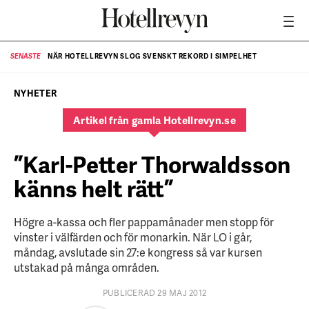
NÄR HOTELLREVYN SLOG SVENSKT REKORD I SIMPELHET
SENASTE
SE
NYHETER
Artikel från gamla Hotellrevyn.se
”Karl-Petter Thorwaldsson
känns helt rätt”
Högre a-kassa och fler pappamånader men stopp för
vinster i välfärden och för monarkin. När LO i går,
måndag, avslutade sin 27:e kongress så var kursen
utstakad på många områden.
PUBLICERAD 29 MAJ 2012