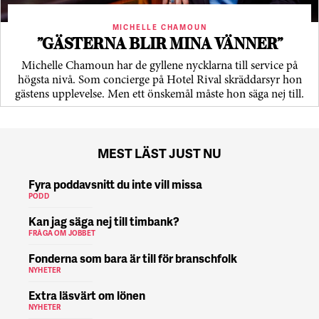
MICHELLE CHAMOUN
”GÄSTERNA BLIR MINA VÄNNER”
Michelle Chamoun har de gyllene nycklarna till service på
högsta nivå. Som concierge på Hotel Rival skräddarsyr hon
gästens upp­levelse. Men ett önskemål måste hon säga nej till.
MEST LÄST JUST NU
Fyra poddavsnitt du inte vill missa
PODD
Kan jag säga nej till timbank?
FRÅGA OM JOBBET
Fonderna som bara är till för branschfolk
NYHETER
Extra läsvärt om lönen
NYHETER