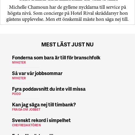
Michelle Chamoun har de gyllene nycklarna till service på
högsta nivå. Som concierge på Hotel Rival skräddarsyr hon
gästens upp­levelse. Men ett önskemål måste hon säga nej till.
MEST LÄST JUST NU
Fonderna som bara är till för branschfolk
NYHETER
Så var vår jobbsommar
NYHETER
Fyra poddavsnitt du inte vill missa
PODD
Kan jag säga nej till timbank?
FRÅGA OM JOBBET
Svenskt rekord i simpelhet
CHEFREDAKTÖREN