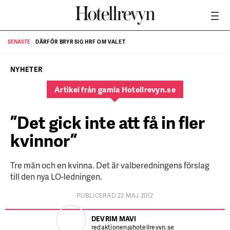
DÄRFÖR BRYR SIG HRF OM VALET
SENASTE
SE
NYHETER
Artikel från gamla Hotellrevyn.se
”Det gick inte att få in fler
kvinnor”
Tre män och en kvinna. Det är valberedningens förslag
till den nya LO-ledningen.
PUBLICERAD 22 MAJ 2012
DEVRIM MAVI
redaktionen@hotellrevyn.se