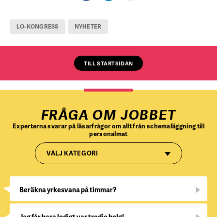
LO-KONGRESS
NYHETER
TILL STARTSIDAN
FRÅGA OM JOBBET
Experterna svarar på läsarfrågor om allt från schemaläggning till
personalmat
VÄLJ KATEGORI
Beräkna yrkesvana på timmar?
Jag får bara ledigt var tredje helg!