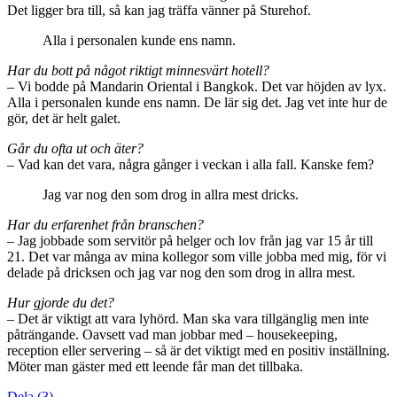
Det ligger bra till, så kan jag träffa vänner på Sturehof.
Alla i personalen kunde ens namn.
Har du bott på något riktigt minnesvärt hotell?
– Vi bodde på Mandarin Oriental i Bangkok. Det var höjden av lyx.
Alla i personalen kunde ens namn. De lär sig det. Jag vet inte hur de
gör, det är helt galet.
Går du ofta ut och äter?
– Vad kan det vara, några gånger i veckan i alla fall. Kanske fem?
Jag var nog den som drog in allra mest dricks.
Har du erfarenhet från branschen?
– Jag jobbade som servitör på helger och lov från jag var 15 år till
21. Det var många av mina kollegor som ville jobba med mig, för vi
delade på dricksen och jag var nog den som drog in allra mest.
Hur gjorde du det?
– Det är viktigt att vara lyhörd. Man ska vara tillgänglig men inte
påträngande. Oavsett vad man jobbar med – housekeeping,
reception eller servering – så är det viktigt med en positiv inställning.
Möter man gäster med ett leende får man det tillbaka.
Dela
(
3
)