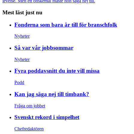
levelse. Men ett önskemål måste hon säga nej till.
Mest läst just nu
Fonderna som bara är till för branschfolk
Nyheter
Så var vår jobbsommar
Nyheter
Fyra poddavsnitt du inte vill missa
Podd
Kan jag säga nej till timbank?
Fråga om jobbet
Svenskt rekord i simpelhet
Chefredaktören