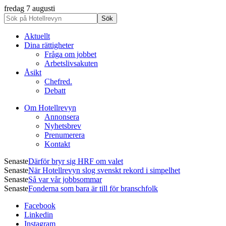
fredag 7 augusti
Aktuellt
Dina rättigheter
Fråga om jobbet
Arbetslivsakuten
Åsikt
Chefred.
Debatt
Om Hotellrevyn
Annonsera
Nyhetsbrev
Prenumerera
Kontakt
Senaste
Därför bryr sig HRF om valet
Senaste
När Hotellrevyn slog svenskt rekord i simpelhet
Senaste
Så var vår jobbsommar
Senaste
Fonderna som bara är till för branschfolk
Facebook
Linkedin
Instagram