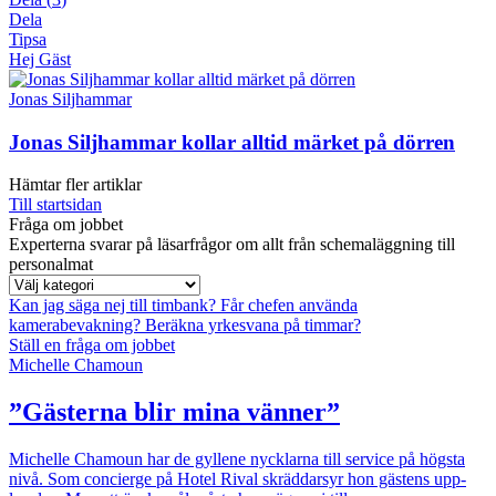
Dela
Tipsa
Hej Gäst
Jonas Siljhammar
Jonas Siljhammar kollar alltid märket på dörren
Hämtar fler artiklar
Till startsidan
Fråga om jobbet
Experterna svarar på läsarfrågor om allt från schemaläggning till
personalmat
Kan jag säga nej till timbank?
Får chefen använda
kamerabevakning?
Beräkna yrkesvana på timmar?
Ställ en fråga om jobbet
Michelle Chamoun
”Gästerna blir mina vänner”
Michelle Chamoun har de gyllene nycklarna till service på högsta
nivå. Som concierge på Hotel Rival skräddarsyr hon gästens upp­