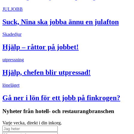
JULJOBB
Suck, Nina ska jobba ännu en julafton
Skadedjur
Hjälp – råttor på jobbet!
utpressning
Hjälp, chefen blir utpressad!
löneläget
Gå ner i lön för ett jobb på finkrogen?
Nyheter från hotell- och restaurangbranschen
Varje vecka, direkt i din inkorg.