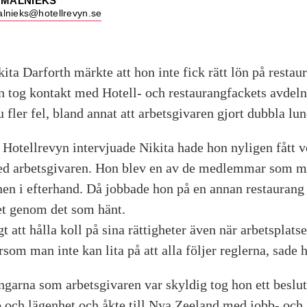
TMALNIEKS
lnieks@hotellrevyn.se
kita Darforth märkte att hon inte fick rätt lön på resta
n tog kontakt med Hotell- och restaurangfackets avdel
fler fel, bland annat att arbetsgivaren gjort dubbla lu
Hotellrevyn intervjuade Nikita hade hon nyligen fått vet
ed arbetsgivaren. Hon blev en av de medlemmar som me
önen i efterhand. Då jobbade hon på en annan restaurang
et genom det som hänt.
t att hålla koll på sina rättigheter även när arbetsplats
rsom man inte kan lita på att alla följer reglerna, sade 
ngarna som arbetsgivaren var skyldig tog hon ett beslut
b och lägenhet och åkte till Nya Zeeland med jobb- och