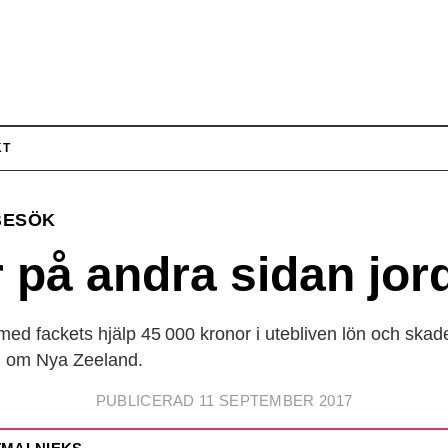
KT
BESÖK
 på andra sidan jor
k med fackets hjälp 45 000 kronor i utebliven lön och sk
öm om Nya Zeeland.
PUBLICERAD 11 SEPTEMBER 2017