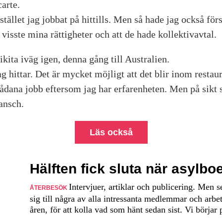
carte.
kommer h
hon till A
 stället jag jobbat på hittills. Men så hade jag också fö
g visste mina rättigheter och att de hade kollektivavtal.
kita iväg igen, denna gång till Australien.
jag hittar. Det är mycket möjligt att det blir inom resta
å sådana jobb eftersom jag har erfarenheten. Men på sikt
ansch.
Läs också
Hälften fick sluta när asylb
Intervjuer, artiklar och publicering. Men 
ÅTERBESÖK
sig till några av alla intressanta medlemmar och arbet
åren, för att kolla vad som hänt sedan sist. Vi börjar 