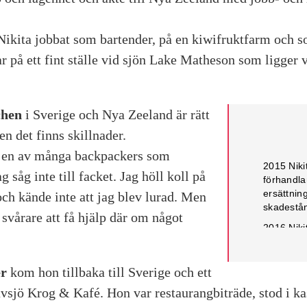
Nikita jobbat som bartender, på en kiwifruktfarm och so
ar på ett fint ställe vid sjön Lake Matheson som ligger v
chen
i Sverige och Nya Zeeland är rätt
en det finns skillnader.
n en av många backpackers som
2015
Niki
 såg inte till facket. Jag höll koll på
förhandl
ersättning
 och kände inte att jag blev lurad. Men
skadestån
 svårare att få hjälp där om något
2016
Niki
men sägs 
kommer ti
hon inte h
er
kom hon tillbaka till Sverige och ett
Nikita ko
sjö Krog & Kafé. Hon var restaurangbiträde, stod i ka
2017
Niki