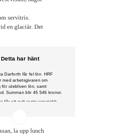
m servitris.
id en glaciär. Det
Detta har hänt
ta Darforth får fel lön. HRF
ar med arbetsgivaren om
 för utebliven lön, samt
d. Summan blir 45 546 kronor.
ta får ett nytt restaurangjobb,
upp när en ordinarie anställd
llbaka. Arbetsgivaren säger att
ar uppsägningstid, vilket är fel.
ntaktar åter HRF och får råd.
ssan, la upp lunch
ta jobbar i Nya Zeeland, och