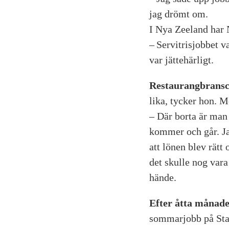
jag drömt om.
I Nya Zeeland har 
– Servitrisjobbet v
var jättehärligt.
Restaurangbrans
lika, tycker hon. M
– Där borta är ma
kommer och går. Jag
att lönen blev rätt
det skulle nog vara
hände.
Efter åtta månad
sommarjobb på Stav