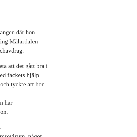
urangen där hon
ning Mälardalen
nchavdrag.
a att det gått bra i
d fackets hjälp
 och tyckte att hon
en har
hon.
.
 resevisum, något