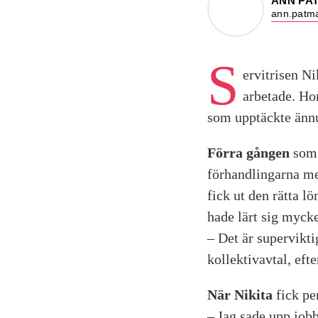
ANN PA
ann.patma
S
ervitrisen Ni
arbetade. Ho
som upptäckte ännu 
Förra gången
som 
förhandlingarna m
fick ut den rätta l
hade lärt sig myck
– Det är superviktig
kollektivavtal, efte
När Nikita
fick pe
– Jag sade upp job