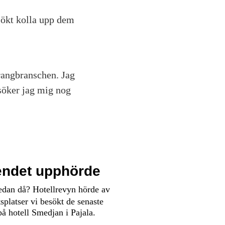
em över sommaren. I höst åker
ustralien.
rsökt kolla upp dem
urangbranschen. Jag
 söker jag mig nog
oendet upphörde
sedan då? Hotellrevyn hörde av
splatser vi besökt de senaste
på hotell Smedjan i Pajala.