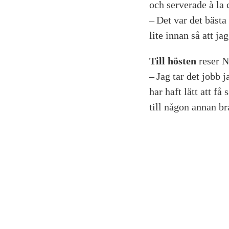
och serverade à la 
– Det var det bästa
lite innan så att ja
Till hösten
reser Ni
– Jag tar det jobb 
har haft lätt att f
till någon annan br