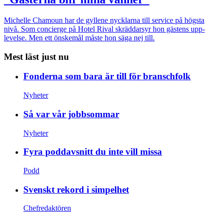
Michelle Chamoun har de gyllene nycklarna till service på högsta
nivå. Som concierge på Hotel Rival skräddarsyr hon gästens upp­
levelse. Men ett önskemål måste hon säga nej till.
Mest läst just nu
Fonderna som bara är till för branschfolk
Nyheter
Så var vår jobbsommar
Nyheter
Fyra poddavsnitt du inte vill missa
Podd
Svenskt rekord i simpelhet
Chefredaktören