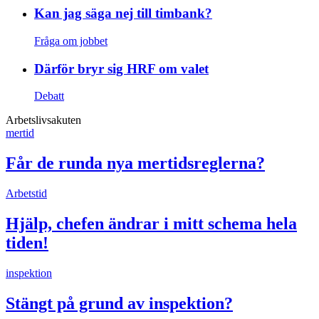
Kan jag säga nej till timbank?
Fråga om jobbet
Därför bryr sig HRF om valet
Debatt
Arbetslivsakuten
mertid
Får de runda nya mertidsreglerna?
Arbetstid
Hjälp, chefen ändrar i mitt schema hela
tiden!
inspektion
Stängt på grund av inspektion?