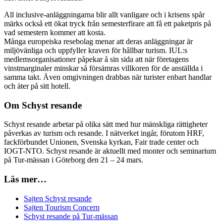
All inclusive-anläggningarna blir allt vanligare och i krisens spår
märks också ett ökat tryck från semesterfirare att få ett paketpris på
vad semestern kommer att kosta.
Många europeiska resebolag menar att deras anläggningar är
miljövänliga och uppfyller kraven för hållbar turism. IUL:s
medlemsorganisationer påpekar å sin sida att när företagens
vinstmarginaler minskar så försämras villkoren för de anställda i
samma takt. Även omgivningen drabbas när turister enbart handlar
och äter på sitt hotell.
Om Schyst resande
Schyst resande arbetar på olika sätt med hur mänskliga rättigheter
påverkas av turism och resande. I nätverket ingår, förutom HRF,
fackförbundet Unionen, Svenska kyrkan, Fair trade center och
IOGT-NTO. Schyst resande är aktuellt med monter och seminarium
på Tur-mässan i Göteborg den 21 – 24 mars.
Läs mer…
Sajten Schyst resande
Sajten Tourism Concern
Schyst resande på Tur-mässan