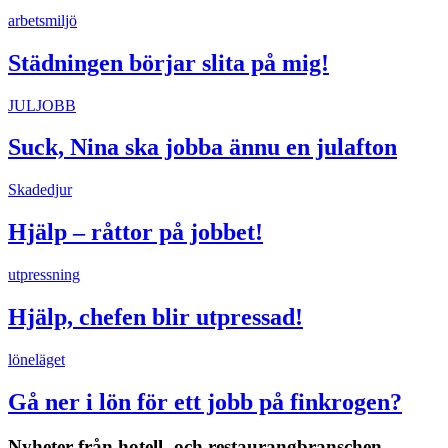
arbetsmiljö
Städningen börjar slita på mig!
JULJOBB
Suck, Nina ska jobba ännu en julafton
Skadedjur
Hjälp – råttor på jobbet!
utpressning
Hjälp, chefen blir utpressad!
löneläget
Gå ner i lön för ett jobb på finkrogen?
Nyheter från hotell- och restaurangbranschen