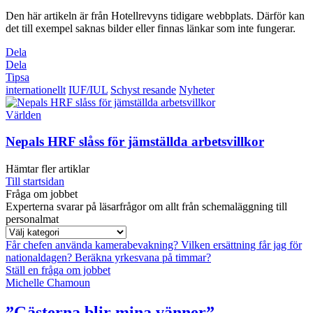
Den här artikeln är från Hotellrevyns tidigare webbplats. Därför kan
det till exempel saknas bilder eller finnas länkar som inte fungerar.
Dela
Dela
Tipsa
internationellt
IUF/IUL
Schyst resande
Nyheter
Världen
Nepals HRF slåss för jämställda arbetsvillkor
Hämtar fler artiklar
Till startsidan
Fråga om jobbet
Experterna svarar på läsarfrågor om allt från schemaläggning till
personalmat
Får chefen använda kamerabevakning?
Vilken ersättning får jag för
nationaldagen?
Beräkna yrkesvana på timmar?
Ställ en fråga om jobbet
Michelle Chamoun
”Gästerna blir mina vänner”