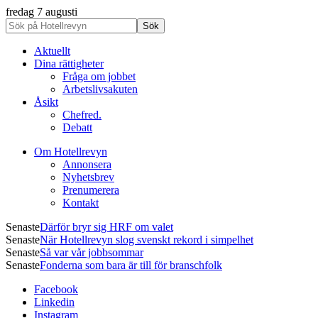
fredag 7 augusti
Aktuellt
Dina rättigheter
Fråga om jobbet
Arbetslivsakuten
Åsikt
Chefred.
Debatt
Om Hotellrevyn
Annonsera
Nyhetsbrev
Prenumerera
Kontakt
Senaste
Därför bryr sig HRF om valet
Senaste
När Hotellrevyn slog svenskt rekord i simpelhet
Senaste
Så var vår jobbsommar
Senaste
Fonderna som bara är till för branschfolk
Facebook
Linkedin
Instagram