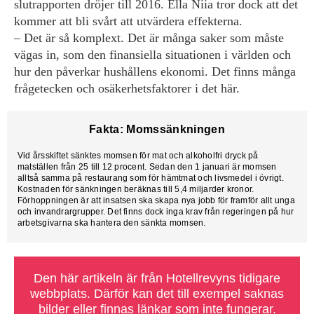
slutrapporten dröjer till 2016. Ella Niia tror dock att det
kommer att bli svårt att utvärdera effekterna.
– Det är så komplext. Det är många saker som måste
vägas in, som den finansiella situationen i världen och
hur den påverkar hushållens ekonomi. Det finns många
frågetecken och osäkerhetsfaktorer i det här.
Fakta: Momssänkningen
Vid årsskiftet sänktes momsen för mat och alkoholfri dryck på
matställen från 25 till 12 procent. Sedan den 1 januari är momsen
alltså samma på restaurang som för hämtmat och livsmedel i övrigt.
Kostnaden för sänkningen beräknas till 5,4 miljarder kronor.
Förhoppningen är att insatsen ska skapa nya jobb för framför allt unga
och invandrargrupper. Det finns dock inga krav från regeringen på hur
arbetsgivarna ska hantera den sänkta momsen.
Den här artikeln är från Hotellrevyns tidigare
webbplats. Därför kan det till exempel saknas
bilder eller finnas länkar som inte fungerar.