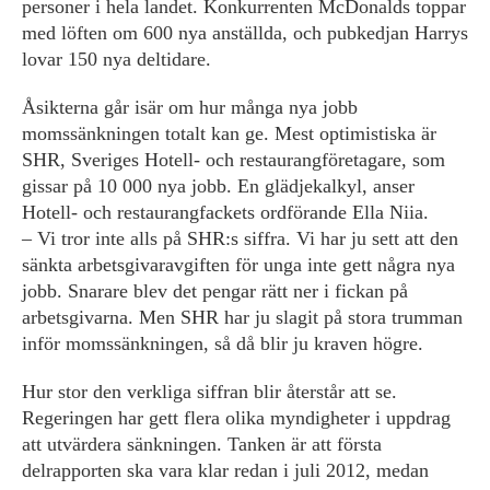
personer i hela landet. Konkurrenten McDonalds toppar
med löften om 600 nya anställda, och pubkedjan Harrys
lovar 150 nya deltidare.
Åsikterna går isär om hur många nya jobb
momssänkningen totalt kan ge. Mest optimistiska är
SHR, Sveriges Hotell- och restaurangföretagare, som
gissar på 10 000 nya jobb. En glädjekalkyl, anser
Hotell- och restaurangfackets ordförande Ella Niia.
– Vi tror inte alls på SHR:s siffra. Vi har ju sett att den
sänkta arbetsgivaravgiften för unga inte gett några nya
jobb. Snarare blev det pengar rätt ner i fickan på
arbetsgivarna. Men SHR har ju slagit på stora trumman
inför momssänkningen, så då blir ju kraven högre.
Hur stor den verkliga siffran blir återstår att se.
Regeringen har gett flera olika myndigheter i uppdrag
att utvärdera sänkningen. Tanken är att första
delrapporten ska vara klar redan i juli 2012, medan