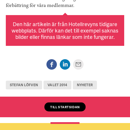
förbättring för våra medlemmar.
Den här artikeln är från Hotellrevyns tidigare
webbplats. Därför kan det till exempel saknas
bilder eller finnas länkar som inte fungerar.
STEFAN LÖFVEN
VALET 2014
NYHETER
TILL STARTSIDAN