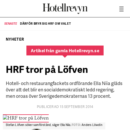
DÄRFÖR BRYR SIG HRF OM VALET
SENASTE
SE
NYHETER
Artikel från gamla Hotellrevyn.se
HRF tror på Löfven
Hotell- och restaurangfackets ordförande Ella Niia gläds
över att det blir en socialdemokratiskt ledd regering,
men oroas över Sverigedemokraternas 13 procent.
PUBLICERAD 15 SEPTEMBER 2014
Stefan Löfven söker samförstånd, säger Ella Niia.
FOTO:
Anders Löwdin