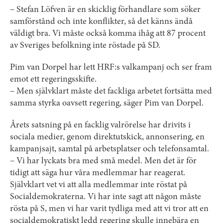
– Stefan Löfven är en skicklig förhandlare som söker
samförstånd och inte konflikter, så det känns ändå
väldigt bra. Vi måste också komma ihåg att 87 procent
av Sveriges befolkning inte röstade på SD.
Pim van Dorpel har lett HRF:s valkampanj och ser fram
emot ett regeringsskifte.
– Men självklart måste det fackliga arbetet fortsätta med
samma styrka oavsett regering, säger Pim van Dorpel.
Årets satsning på en facklig valrörelse har drivits i
sociala medier, genom direktutskick, annonsering, en
kampanjsajt, samtal på arbetsplatser och telefonsamtal.
– Vi har lyckats bra med små medel. Men det är för
tidigt att säga hur våra medlemmar har reagerat.
Självklart vet vi att alla medlemmar inte röstat på
Socialdemokraterna. Vi har inte sagt att någon måste
rösta på S, men vi har varit tydliga med att vi tror att en
socialdemokratiskt ledd regering skulle innebära en