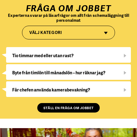
FRÅGA OM JOBBET
Experterna svarar på läsarfrågor om allt från schemaläggning till
personalmat
VÄLJ KATEGORI
Tio timmar med eller utan rast?
Byte från timlön till månadslön – hur räknar jag?
Får chefen använda kamerabevakning?
STÄLL EN FRÅGA OM JOBBET