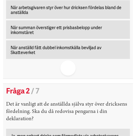
När arbetsgivaren styr över hur dricksen fördelas bland de
anställda
När summan överstiger ett prisbasbelopp under
inkomståret
När anställd fått dubbel inkomstkälla beviljad av
Skatteverket
Fråga 2
/ 7
Det är vanligt att de anställda själva styr över dricksens
fördelning. Ska du då redovisa pengarna i din
deklaration?
Ja, men enbart dricks som förmedlats via arbetsgivarens