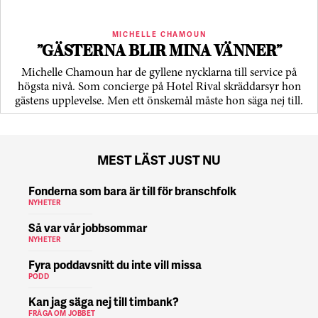
MICHELLE CHAMOUN
”GÄSTERNA BLIR MINA VÄNNER”
Michelle Chamoun har de gyllene nycklarna till service på
högsta nivå. Som concierge på Hotel Rival skräddarsyr hon
gästens upp­levelse. Men ett önskemål måste hon säga nej till.
MEST LÄST JUST NU
Fonderna som bara är till för branschfolk
NYHETER
Så var vår jobbsommar
NYHETER
Fyra poddavsnitt du inte vill missa
PODD
Kan jag säga nej till timbank?
FRÅGA OM JOBBET