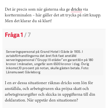
Det är precis som när gästerna ska ge
dricks
via
kortterminalen – här gäller det att trycka på rätt knapp.
Men det klarar du så klart!
Fråga 1
/ 7
Serveringspersonal på Grand Hotel i Gävle år 1935. I
avtalsförhandlingarna det året fick fast anställd
serveringspersonal i ”Grupp III-städer” en garantilön på 180
kronor i månaden, ungefär som 6500 kronor i dag. Övrig
inkomst,10 procent på notan, skulle gästen betala. Foto:
Länsmuseet Gävleborg
I en av dessa situationer räknas dricks som lön för
anställda, och arbetsgivaren ska pröjsa skatt och
arbetsgivaravgifter och skicka in uppgifterna till din
deklaration. När uppstår den situationen?