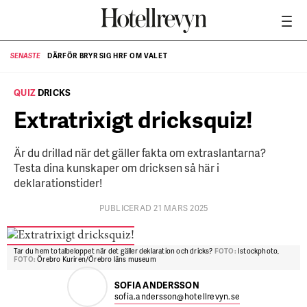
DÄRFÖR BRYR SIG HRF OM VALET
SENASTE
SE
QUIZ
DRICKS
Extratrixigt dricksquiz!
Är du drillad när det gäller fakta om extraslantarna?
Testa dina kunskaper om dricksen så här i
deklarationstider!
PUBLICERAD 21 MARS 2025
Tar du hem totalbeloppet när det gäller deklaration och dricks?
FOTO:
Istockphoto,
FOTO:
Örebro Kuriren/Örebro läns museum
SOFIA ANDERSSON
sofia.andersson@hotellrevyn.se